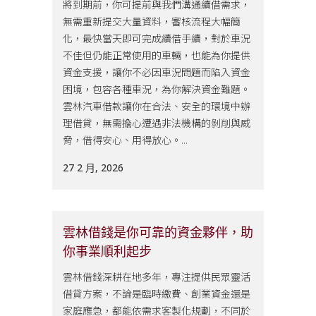
將到期前，你可提前與我們溝通續借需求，
無需重新提交大量資料，審核流程大幅簡
化，最快當天即可完成續借手續，對於車況
不佳但仍能正常使用的車輛，也能為你提供
資金支援，讓你不必因車況問題而陷入資金
困境，包容各種車況，為你解決資金難題。
雲林汽車借款讓你在合法、安全的環境中辦
理借貸，無需擔心遭遇非法機構的剝削與威
脅，借得安心、用得放心。...
27 2 月, 2026
雲林借錢是你可靠的資金夥伴，助
你事業順利起步
雲林借錢深耕在地多年，專注提供民眾靈活
借貸方案，不論是臨時繳費、創業資金還是
家庭應急，都能依需求客製化規劃，不同於