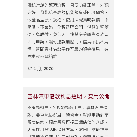
傳統當舖的繁瑣流程，只要功能正常、外觀
完好，都能給予高額借貸額度或回收價格，
依產品型號、規格、使用狀況實時報價，不
壓價、不套路，全程透明公開，借貸流程簡
便，免聯徵、免保人，攜帶身分證與3C產品
即可申請，讓你還款無壓力，信用不良不用
慌，這間雲林借錢是你可靠的資金後盾，有
需求就來電諮詢。...
27 2 月, 2026
雲林汽車借款利息透明，費用公開
不論是轎車、SUV還是商用車，雲林汽車借
款只要車況良好且手續齊全，就能申請到高
額度借款，額度最高可達車輛估值的八成，
店家採用靈活的借款方案，當日申請最快當
日就能獲得結果並完成撥款，還支持免留車