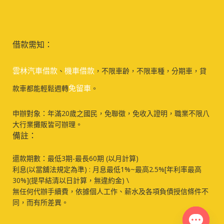
借款需知：
雲林汽車借款
機車借款
、
，不限車齡，不限車種，分期車，貸
免留車
款車都能輕鬆週轉
。
申辦對象：年滿20歲之國民，免聯徵，免收入證明，職業不限八
大行業攤販皆可辦理。
備註：
還款期數：最低3期-最長60期 (以月計算)
利息(以當舖法規定為準) : 月息最低1%~最高2.5%[年利率最高
30%](提早結清以日計算，無違約金) \
無任何代辦手續費，依據個人工作、薪水及各項負債授信條件不
同，而有所差異。