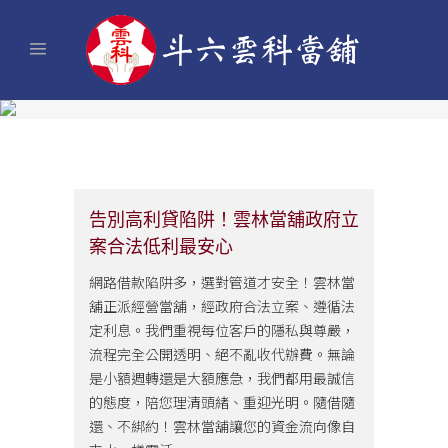
告別高利貸陷阱！雲林當舖政府立
案合法低利最安心
網路借款陷阱多，選對管道才安全！雲林當
舖正派經營當舖，經政府合法立案、遵循法
定利息。我們重視每位客戶的隱私與尊嚴，
流程完全公開透明、絕不亂收代辦費。無論
是小額週轉還是大額應急，我們都用最誠信
的態度，陪您理清頭緒、重迎光明。隨借隨
還、不綁約！雲林當舖讓您的資金流向像自