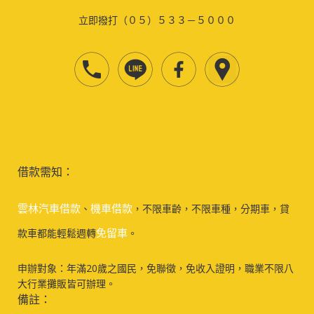
立即撥打（０５）５３３－５０００
借款需知：
雲林汽車借款
機車借款
、
，不限車齡，不限車種，分期車，貸
免留車
款車都能輕鬆週轉
。
申辦對象：年滿20歲之國民，免聯徵，免收入證明，職業不限八
大行業攤販皆可辦理。
備註：