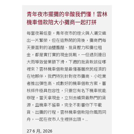
青年夜市擺攤的辛酸我們懂！雲林
機車借款陪大小攤商一起打拼
每當夜幕低垂，青年夜市的燈火與人潮交織
出一片繁榮，但在這熱鬧的背後，攤商們每
天要面對的油鹽醬醋、批貨壓力和攤位租
金，都是實打實的現金挑戰，一但遇到連日
大雨導致營業額下滑，下週的批貨款該從哪
裡來？雲林機車借款是最懂基層庶民經濟的
在地夥伴，我們特別針對夜市攤商、小吃業
者推出彈性高、成數好的機車借款方案，審
核條件極具包容性，只要您有名下機車就能
辦理，當天拿現金，立刻去補齊最熱門的貨
源，且機車不留車，完全不影響你下午載
貨、出攤的行程，雲林機車借款陪你風雨同
舟，一起在夜市人生裡拼出頭。...
27 6 月, 2026