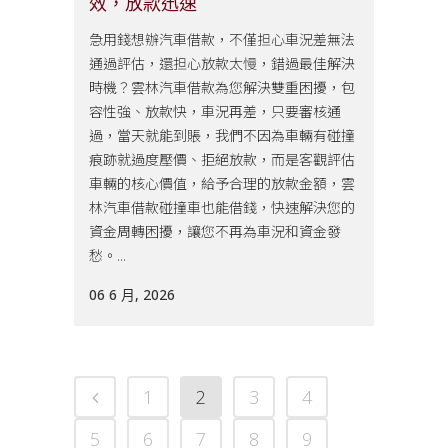
效，放款迅速
急用錢想辦汽車借款，不僅担心車況差無法
通過評估，還担心放款太慢，錯過最佳解決
時機？雲林汽車借款為您解決雙重困擾，包
容性強、放款快，車況再差，只要審核通
過，當天就能到賬，我們不因為車輛有碰撞
痕跡就過度壓價、拒絕放款，而是客觀評估
車輛的核心價值，給予合理的放款金額，雲
林汽車借款碰撞車也能借錢，快速解決您的
資金周轉困擾，讓您不再為車況和資金發
愁。...
06 6 月, 2026
1
2
3
4
5
6
7
8
9