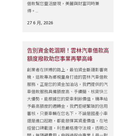
借款幫您靈活變現，美麗與財富同時兼
得。...
27 6 月, 2026
告別資金乾涸期！雲林汽車借款高
額度撥款助您事業再攀高峰
創業者在拼搏的路上，最怕資金斷鏈影響商
機，這款專為鄉親量身打造的雲林汽車借款
服務，正是您的資金加油站，我們提供的汽
車借款服務具備額度高、手續簡、核貸快三
大優勢，能根據您的愛車剩餘價值，精準給
予最高額度的週轉金，我們拒絕繁瑣的信用
審核，只要車輛在您名下，不論是國產小車
還是進口超跑，都能發揮其資產價值，在地
經營口碑載道，利息嚴格遵守法規，透明公
開，無隱藏費用，申辦過程由專業人員一對