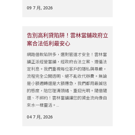
09 7 月, 2026
告別高利貸陷阱！雲林當舖政府立
案合法低利最安心
網路借款陷阱多，選對管道才安全！雲林當
舖正派經營當舖，經政府合法立案、遵循法
定利息。我們重視每位客戶的隱私與尊嚴，
流程完全公開透明、絕不亂收代辦費。無論
是小額週轉還是大額應急，我們都用最誠信
的態度，陪您理清頭緒、重迎光明。隨借隨
還、不綁約！雲林當舖讓您的資金流向像自
來水一樣靈活。...
04 7 月, 2026