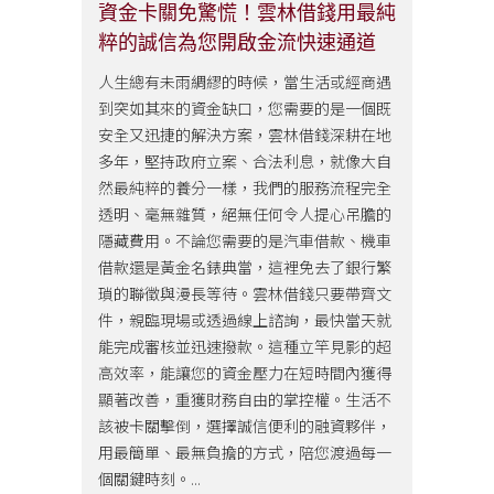
資金卡關免驚慌！雲林借錢用最純
粹的誠信為您開啟金流快速通道
人生總有未雨綢繆的時候，當生活或經商遇
到突如其來的資金缺口，您需要的是一個既
安全又迅捷的解決方案，雲林借錢深耕在地
多年，堅持政府立案、合法利息，就像大自
然最純粹的養分一樣，我們的服務流程完全
透明、毫無雜質，絕無任何令人提心吊膽的
隱藏費用。不論您需要的是汽車借款、機車
借款還是黃金名錶典當，這裡免去了銀行繁
瑣的聯徵與漫長等待。雲林借錢只要帶齊文
件，親臨現場或透過線上諮詢，最快當天就
能完成審核並迅速撥款。這種立竿見影的超
高效率，能讓您的資金壓力在短時間內獲得
顯著改善，重獲財務自由的掌控權。生活不
該被卡關擊倒，選擇誠信便利的融資夥伴，
用最簡單、最無負擔的方式，陪您渡過每一
個關鍵時刻。...