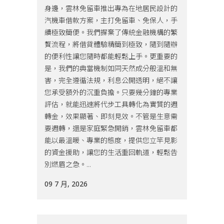
身邊，雲林免留車推出專為在地居民設計的
汽機車借款方案，主打免留車、免保人，手
續極致簡便。我們摒棄了傳統金融機構的繁
贅流程，將借貸體驗精簡到極致，隨到隨辦
的便利性讓您隨時都能輕鬆上手。更重要的
是，我們的典當機制如同天然成分般溫和無
害，完全遵循法規，利息公開透明，絕不讓
您承受額外的沉重負擔。只要幾分鐘的專業
評估，就能迅速將代步工具轉化為實質的週
轉金，效果顯著、即刻見效。不管是生意需
要週轉，還是家庭緊急開銷，雲林免留車都
能以最溫暖、專業的態度，提供您立竿見影
的資金援助，讓您的生活重回軌道，輕鬆告
別燃眉之急。...
09 7 月, 2026