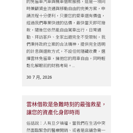
的免留車汽車與機車借款服務，這是一項同
時兼顧資金流通與移動自由的完美方案，申
請流程十分便利，只要您的愛車還有價值，
經過我們專業快速的估價，最快當天即可撥
款，隨後您依然能自由駕車出行，日常通
勤、拜訪客戶、全家出遊完全不受限制，我
們秉持政府立案的合法精神，提供完全透明
的計息與還款方式，不設任何隱藏收費，選
擇雲林免留車，擁抱您的用車自由，同時輕
鬆化解眼前的財務考局。...
30 7 月, 2026
雲林借款是急難時刻的最強救星，
讓您的資產化身即時雨
俗話說：人有旦夕禍福，當我們在生活中突
然面臨緊急的醫療開銷、或者是店舖急需一