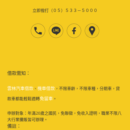
立即撥打（０５）５３３－５０００
借款需知：
雲林汽車借款
機車借款
、
，不限車齡，不限車種，分期車，貸
免留車
款車都能輕鬆週轉
。
申辦對象：年滿20歲之國民，免聯徵，免收入證明，職業不限八
大行業攤販皆可辦理。
備註：