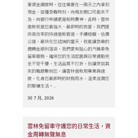
筆資金調度時，往往需要在一兩天之內拿到
現金，這種急難時刻，向親友開口可能來不
及，向銀行申請更是耗時費神，此時，雲林
借款就是您最強大、最即時的救星，我們提
供高效率的快速借款管道，手續極簡、估價
公道，最快在您諮詢的當天，就能讓急需的
週轉金順利落袋，我們更有貼心的汽機車免
留車服務，確保您的生活起居與日常通勤完
全不受干擾，生活品質不打折，別讓突如其
來的難題擊倒您，讓雲林借款用專業與速
度，化身您最即時的財務雨水，溫柔滋潤您
的緊繃生活。...
30 7 月, 2026
雲林免留車守護您的日常生活，資
金周轉無聲無息