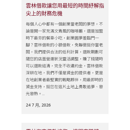
雲林借款讓您用最短的時間紓解指
尖上的財務危機
每個人心中都有一個創業當老闆的夢想，不
論是開一家充滿文青風的咖啡廳，還是加盟
時下最夯的餐車小吃，創業圓夢差臨門一
腳？雲林借款的小額借款，免聯徵挺你當老
闆，我們提供合法的低利計算，還款期數可
隨您的店面營運狀況靈活調整，賺了錢隨時
可以還款結清，完全不收違約金，雲林借款
深耕在地，我們不僅是資金的提供者，更是
在地創業者最堅實的戰略夥伴，用最即時的
資金支持，挺您在這片土地上勇敢追夢、發
光發熱。...
24 7 月, 2026