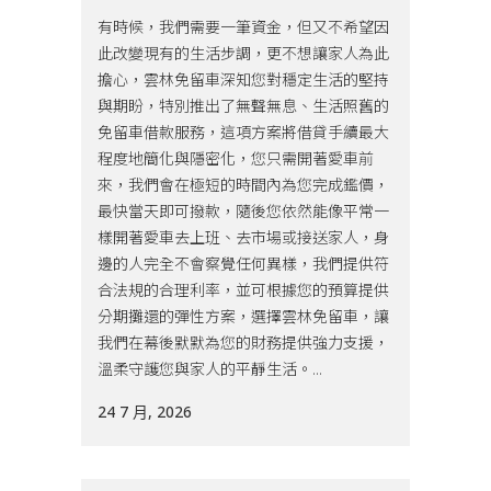
有時候，我們需要一筆資金，但又不希望因
此改變現有的生活步調，更不想讓家人為此
擔心，雲林免留車深知您對穩定生活的堅持
與期盼，特別推出了無聲無息、生活照舊的
免留車借款服務，這項方案將借貸手續最大
程度地簡化與隱密化，您只需開著愛車前
來，我們會在極短的時間內為您完成鑑價，
最快當天即可撥款，隨後您依然能像平常一
樣開著愛車去上班、去市場或接送家人，身
邊的人完全不會察覺任何異樣，我們提供符
合法規的合理利率，並可根據您的預算提供
分期攤還的彈性方案，選擇雲林免留車，讓
我們在幕後默默為您的財務提供強力支援，
溫柔守護您與家人的平靜生活。...
24 7 月, 2026