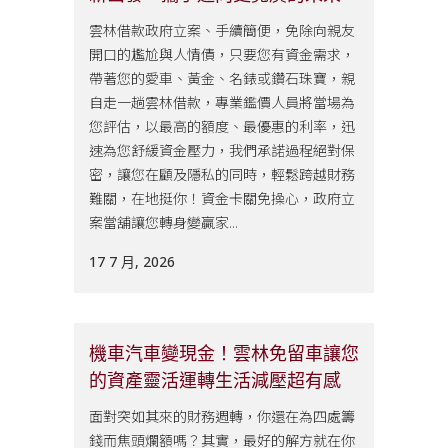
雲林借款政府立案、手續簡便，免除向親友
開口的尷尬與人情債，只要您有資金需求，
帶著您的愛車、黃金、名錶或鑽石珠寶，親
自走一趟雲林借款，專業鑑價人員將當場為
您評估，以最高的額度、最優惠的利率，迅
速為您舒緩資金壓力，我們承諾過程絕對保
密，讓您在顧及隱私的同時，輕鬆跨越財務
難關，在地挺你！資金卡關免操心，政府立
案當舖讓您轉身變贏家...
17 7 月, 2026
機車汽車變現金！雲林免留車讓您
的資產靈活運轉生活減壓超有感
面對突如其來的財務週轉，你還在為四處籌
錢而焦頭爛額嗎？其實，最好的解方就在你