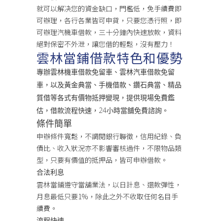
就可以解决您的資金缺口，門檻低，免手續費即
可辦理，各行各業皆可申貸，只要您憑行照，即
可辦理汽機車借款，三十分鐘內快速放款，資料
絕對保密不外泄，讓您借的輕鬆，沒有壓力！
雲林當鋪借款特色和優勢
專辦雲林機車借款免留車、雲林汽車借款免留
車，以及黃金典當、手機借款、鑽石典當、精品
質借等各式有價物抵押變現，提供現場免費鑑
估，借款流程快速，24小時當舖免費諮詢。
條件簡單
申辦條件寬鬆，不調閱銀行聯徵，信用紀錄、負
債比、收入狀況亦不影響審核過件，不限物品類
型，只要有價值的抵押品，皆可申辦借款。
合法利息
雲林當鋪遵守當舖業法，以日計息、還款彈性，
月息最低只要1%，除此之外不收取任何名目手
續費。
流程快速