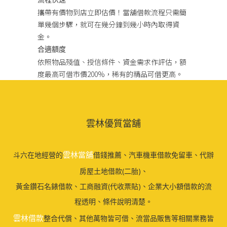
攜帶有價物到店立即估價！當舖借款流程只需簡
單幾個步驟，就可在幾分鐘到幾小時內取得資
金。
合適額度
依照物品殘值、授信條件、資金需求作評估，額
度最高可借市價200%，稀有的精品可借更高。
雲林優質當舖
雲林當舖
斗六在地經營的
借錢推薦、汽車機車借款免留車、代辦
房屋土地借款(二胎)、
黃金鑽石名錶借款、工商融資(代收票貼)、企業大小額借款的流
程透明、條件說明清楚。
雲林借款
整合代償、其他萬物皆可借、流當品販售等相關業務皆