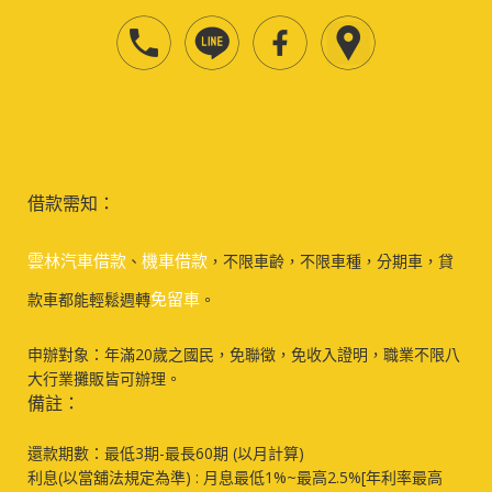
借款需知：
雲林汽車借款
機車借款
、
，不限車齡，不限車種，分期車，貸
免留車
款車都能輕鬆週轉
。
申辦對象：年滿20歲之國民，免聯徵，免收入證明，職業不限八
大行業攤販皆可辦理。
備註：
還款期數：最低3期-最長60期 (以月計算)
利息(以當舖法規定為準) : 月息最低1%~最高2.5%[年利率最高