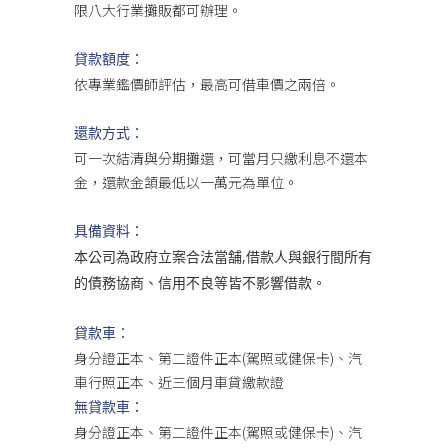
限八大行業攤販都可辦理。
貸款額度：
依專業鑑價師評估，最高可借車價之兩倍。
還款方式：
可一次結清與分期攤還，可當月只繳利息不還本
金，還款金頷最低以一萬元為單位。
具備資料：
本公司為政府立案合法當舗,借款人與銀行間所有
的債務協商、信用不良等皆不影響借款。
貸款車：
身分證正本、第二證件正本(駕照或健保卡)、汽
車行照正本、近三個月車貸繳款證
無貸款車：
身分證正本、第二證件正本(駕照或健保卡)、汽