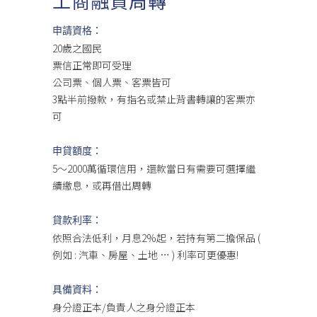
工商融資周轉
申請資格：
20歲之國民
票信正常即可受理
公司票、個人票、客票皆可
3點半前撥款，有指名或禁止背書轉讓的客票亦
可
申貸額度：
5～2000萬循環信用，還款當日有需要可選擇繼
續繳息，或再借出周轉
貸款利率：
依照合法低利，月息2%起，若持有第二擔保品 (
例如 : 汽車、房屋、土地 … ) 利率可更優惠!
具備資料：
身分證正本/負責人之身分證正本