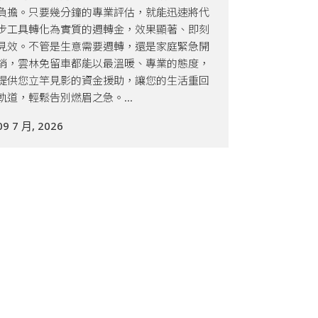
負擔。只要幾分鐘的專業評估，就能迅速將代
步工具轉化為實質的週轉金，效果顯著、即刻
見效。不管是生意需要週轉，還是家庭緊急開
銷，雲林免留車都能以最溫暖、專業的態度，
提供您立竿見影的資金援助，讓您的生活重回
軌道，輕鬆告別燃眉之急。...
09 7 月, 2026