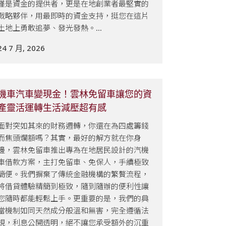
僅是資金的提供者，更是在地創業者最堅實的
戰略夥伴，用最即時的資金支持，挺您在這片
土地上勇敢追夢、發光發熱。...
24 7 月, 2026
機車汽車變現金！雲林免留車讓您的資
產靈活運轉生活減壓超有感
面對突如其來的財務週轉，你還在為四處籌錢
而焦頭爛額嗎？其實，最好的解方就在你身
邊，雲林免留車推出專為在地居民設計的汽機
車借款方案，主打免留車、免保人，手續極致
簡便。我們摒棄了傳統金融機構的繁贅流程，
將借貸體驗精簡到極致，隨到隨辦的便利性讓
您隨時都能輕鬆上手。更重要的是，我們的典
當機制如同天然成分般溫和無害，完全遵循法
規，利息公開透明，絕不讓您承受額外的沉重