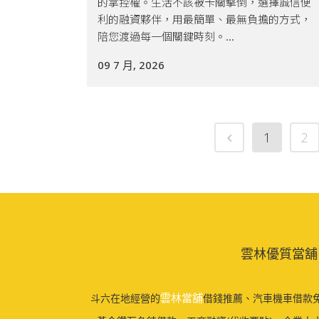
的掌控權。生活不該被卡關擊倒，選擇誠信便
利的融資夥伴，用最簡單、最無負擔的方式，
陪您渡過每一個關鍵時刻。...
09 7 月, 2026
1
2
雲林優質當舖
雲林當舖
斗六在地經營的
借錢推薦、汽車機車借款免