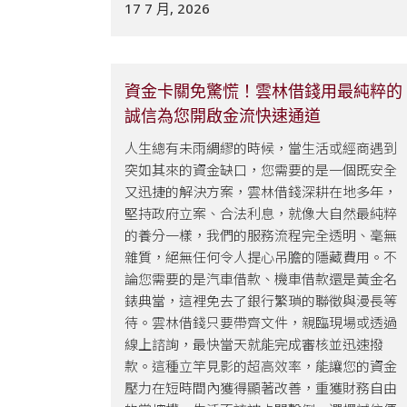
17 7 月, 2026
資金卡關免驚慌！雲林借錢用最純粹的
誠信為您開啟金流快速通道
人生總有未雨綢繆的時候，當生活或經商遇到
突如其來的資金缺口，您需要的是一個既安全
又迅捷的解決方案，雲林借錢深耕在地多年，
堅持政府立案、合法利息，就像大自然最純粹
的養分一樣，我們的服務流程完全透明、毫無
雜質，絕無任何令人提心吊膽的隱藏費用。不
論您需要的是汽車借款、機車借款還是黃金名
錶典當，這裡免去了銀行繁瑣的聯徵與漫長等
待。雲林借錢只要帶齊文件，親臨現場或透過
線上諮詢，最快當天就能完成審核並迅速撥
款。這種立竿見影的超高效率，能讓您的資金
壓力在短時間內獲得顯著改善，重獲財務自由