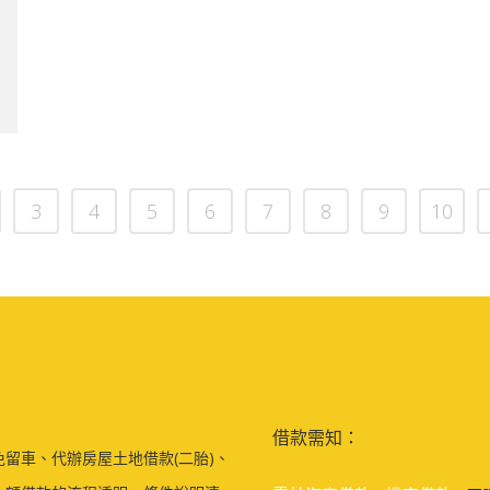
3
4
5
6
7
8
9
10
借款需知：
留車、代辦房屋土地借款(二胎)、