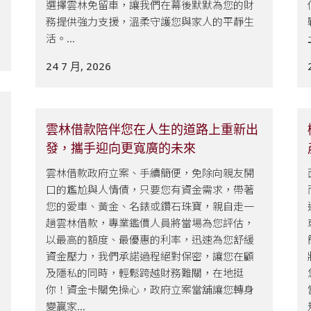
選擇雲林免留車，讓我們在幕後默默為您的財
務提供強力支援，溫柔守護您與家人的平靜生
活。...
24 7 月, 2026
雲林借款陪伴您在人生的道路上重新出
發，攜手迎向更寬廣的未來
雲林借款政府立案、手續簡便，免除向親友開
口的尷尬與人情債，只要您有資金需求，帶著
您的愛車、黃金、名錶或鑽石珠寶，親自走一
趟雲林借款，專業鑑價人員將當場為您評估，
以最高的額度、最優惠的利率，迅速為您舒緩
資金壓力，我們承諾過程絕對保密，讓您在顧
及隱私的同時，輕鬆跨越財務難關，在地挺
你！資金卡關免操心，政府立案當舖讓您轉身
變贏家...