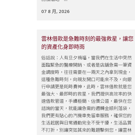
07 8 月, 2026
雲林借款是急難時刻的最強救星，讓您
的資產化身即時雨
俗話說：人有旦夕禍福，當我們在生活中突然
面臨緊急的醫療開銷、或者是店舖急需一筆資
金調度時，往往需要在一兩天之內拿到現金，
這種急難時刻，向親友開口可能來不及，向銀
行申請更是耗時費神，此時，雲林借款就是您
最強大、最即時的救星，我們提供高效率的快
速借款管道，手續極簡、估價公道，最快在您
諮詢的當天，就能讓急需的週轉金順利落袋，
我們更有貼心的汽機車免留車服務，確保您的
生活起居與日常通勤完全不受干擾，生活品質
不打折，別讓突如其來的難題擊倒您，讓雲林