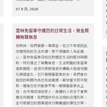
07 8 月, 2026
雲林免留車守護您的日常生活，資金周
轉無聲無息
有時候，我們需要一筆資金，但又不希望因此
改變現有的生活步調，更不想讓家人為此擔
心，雲林免留車深知您對穩定生活的堅持與期
盼，特別推出了無聲無息、生活照舊的免留車
借款服務，這項方案將借貸手續最大程度地簡
化與隱密化，您只需開著愛車前來，我們會在
極短的時間內為您完成鑑價，最快當天即可撥
款，隨後您依然能像平常一樣開著愛車去上
班、去市場或接送家人，身邊的人完全不會察
覺任何異樣，我們提供符合法規的合理利率，
並可根據您的預算提供分期攤還的彈性方案，