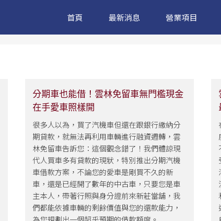
首頁
最新消息
營業項目
分期車也能借！雲林免留車無門檻現金
在手愛車照樣開
很多人以為，買了汽機車但還在跟銀行繳納分
期貸款，就無法再利用車輛進行融資週轉，雲
林免留車告訴您：這個觀念錯了！我們體諒現
代人買車多有貸款的現狀，特別推出分期汽機
車借款方案，不論您的愛車是剛買不久的新
車，還是已經開了數年的中古車，只要您是車
主本人，帶著行照與身分證前來新莊當舖，我
們都能依據車輛的剩餘價值與您的還款能力，
為您規劃出一個超乎預期的借款額度。...