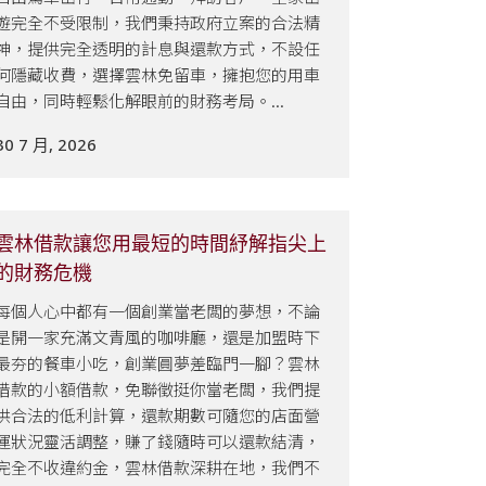
遊完全不受限制，我們秉持政府立案的合法精
神，提供完全透明的計息與還款方式，不設任
何隱藏收費，選擇雲林免留車，擁抱您的用車
自由，同時輕鬆化解眼前的財務考局。...
30 7 月, 2026
雲林借款讓您用最短的時間紓解指尖上
的財務危機
每個人心中都有一個創業當老闆的夢想，不論
是開一家充滿文青風的咖啡廳，還是加盟時下
最夯的餐車小吃，創業圓夢差臨門一腳？雲林
借款的小額借款，免聯徵挺你當老闆，我們提
供合法的低利計算，還款期數可隨您的店面營
運狀況靈活調整，賺了錢隨時可以還款結清，
完全不收違約金，雲林借款深耕在地，我們不