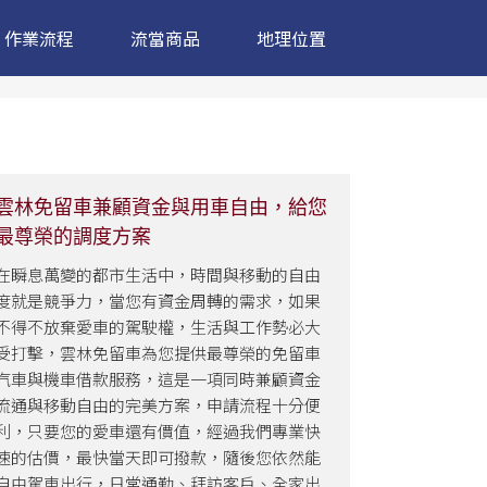
作業流程
流當商品
地理位置
雲林免留車兼顧資金與用車自由，給您
最尊榮的調度方案
在瞬息萬變的都市生活中，時間與移動的自由
度就是競爭力，當您有資金周轉的需求，如果
不得不放棄愛車的駕駛權，生活與工作勢必大
受打擊，雲林免留車為您提供最尊榮的免留車
汽車與機車借款服務，這是一項同時兼顧資金
流通與移動自由的完美方案，申請流程十分便
利，只要您的愛車還有價值，經過我們專業快
速的估價，最快當天即可撥款，隨後您依然能
自由駕車出行，日常通勤、拜訪客戶、全家出