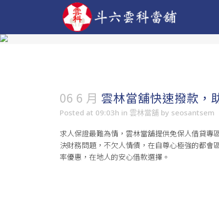
06 6 月
雲林當舖快速撥款，
Posted at 09:03h
in
雲林當舖
by
seosantsem
求人保證最難為情，
雲林當舖
提供免保人借貸專
決財務問題，不欠人情債，在自尊心極強的都會
率優惠，在地人的安心借款選擇。