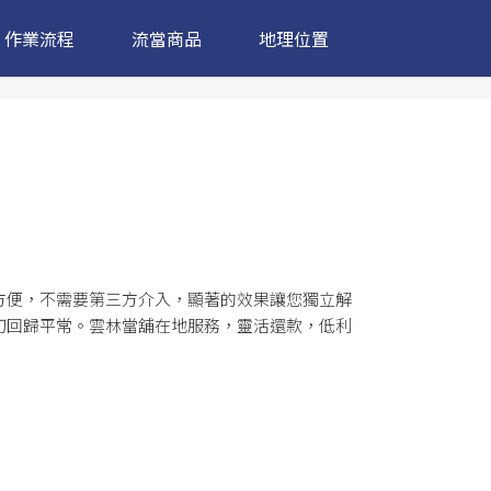
作業流程
流當商品
地理位置
方便，不需要第三方介入，顯著的效果讓您獨立解
切回歸平常。雲林當舖在地服務，靈活還款，低利