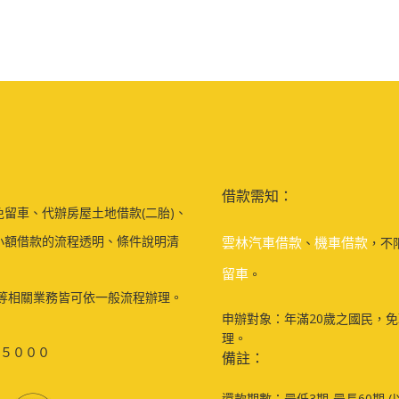
借款需知：
留車、代辦房屋土地借款(二胎)、
小額借款的流程透明、條件說明清
雲林汽車借款
機車借款
、
，不
留車
。
等相關業務皆可依一般流程辦理。
申辦對象：年滿20歲之國民，
理。
５０００
備註：
還款期數：最低3期-最長60期 (