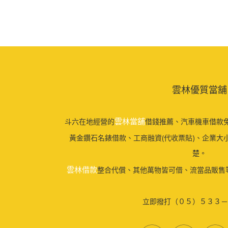
雲林優質當舖
雲林當舖
斗六在地經營的
借錢推薦、汽車機車借款免
黃金鑽石名錶借款、工商融資(代收票貼)、企業大
楚。
雲林借款
整合代償、其他萬物皆可借、流當品販售
立即撥打（０５）５３３－