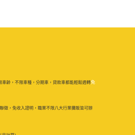
免
限車齡，不限車種，分期車，貸款車都能輕鬆週轉
免聯徵，免收入證明，職業不限八大行業攤販皆可辦
以月計算)