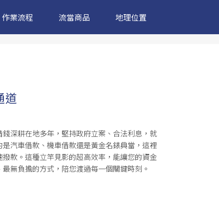
作業流程
流當商品
地理位置
通道
借錢
深耕在地多年，堅持政府立案、合法利息，就
的是汽車借款、機車借款還是黃金名錶典當，這裡
速撥款。這種立竿見影的超高效率，能讓您的資金
、最無負擔的方式，陪您渡過每一個關鍵時刻。