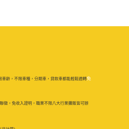
免
限車齡，不限車種，分期車，貸款車都能輕鬆週轉
免聯徵，免收入證明，職業不限八大行業攤販皆可辦
以月計算)