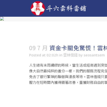
09 7 月
資金卡關免驚慌！雲
Posted at 02:02h
in
雲林借錢
by
seosantsem
人生總有未雨綢繆的時候，當生活或經商遇到突
像大自然最純粹的養分一樣，我們的服務流程完
免去了銀行繁瑣的聯徵與漫長等待。雲林借錢只
壓力在短時間內獲得顯著改善，重獲財務自由的