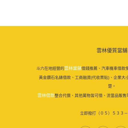
雲林優質當舖
雲林當舖
斗六在地經營的
借錢推薦、汽車機車借款免
黃金鑽石名錶借款、工商融資(代收票貼)、企業大
楚。
雲林借款
整合代償、其他萬物皆可借、流當品販售
立即撥打（０５）５３３－