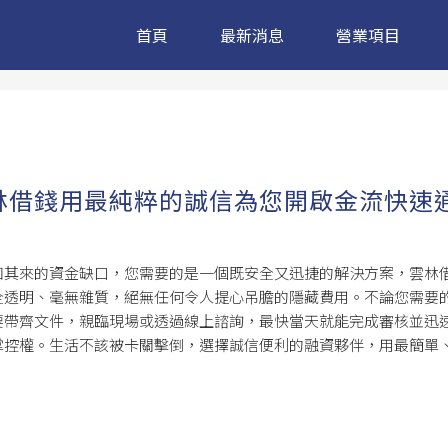
首頁
最新消息
營業項目
林借錢用最純粹的誠信為您開啟金流快速
如其來的資金缺口，您需要的是一個既安全又迅捷的解決方案，
雲林
全透明、毫無雜質，絕無任何令人提心吊膽的隱藏費用。不論您需要
要帶齊文件，親臨現場或透過線上諮詢，最快當天就能完成審核並迅
掌控權。生活不該被卡關擊倒，選擇誠信便利的融資夥伴，用最簡單