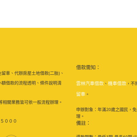
借款需知：
留車、代辦房屋土地借款(二胎)、
小額借款的流程透明、條件說明清
雲林汽車借款
機車借款
、
，不
留車
。
等相關業務皆可依一般流程辦理。
申辦對象：年滿20歲之國民，
理。
５０００
備註：
還款期數：最低3期-最長60期 (