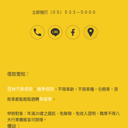
立即撥打（０５）５３３－５０００
借款需知：
雲林汽車借款
機車借款
、
，不限車齡，不限車種，分期車，貸
免留車
款車都能輕鬆週轉
。
申辦對象：年滿20歲之國民，免聯徵，免收入證明，職業不限八
大行業攤販皆可辦理。
備註：