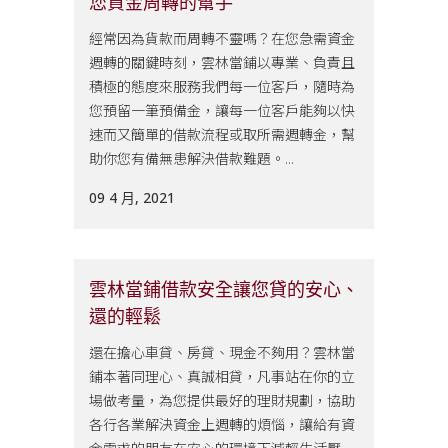
您資金周轉的幫手
經常因為貨款而周轉不靈嗎？在您急需資金
週轉的關鍵時刻，雲林當鋪以專業、負責且
積極的態度來服務我們每一位客戶，隨時為
您預留一筆預備金，讓每一位客戶能夠以快
速而又簡單的借款流程或取所需週轉金，幫
助你您有備無患解決借款難題。...
09 4 月, 2021
雲林當鋪借款安全讓您貸的安心、
還的輕鬆
還在擔心車貸、房貸、現金不夠用？雲林當
鋪本著同理心、真誠相貸，凡事站在你的立
場做考量，為您提供最好的理財規劃，協助
各行各業解決資金上週轉的煩惱，讓給有資