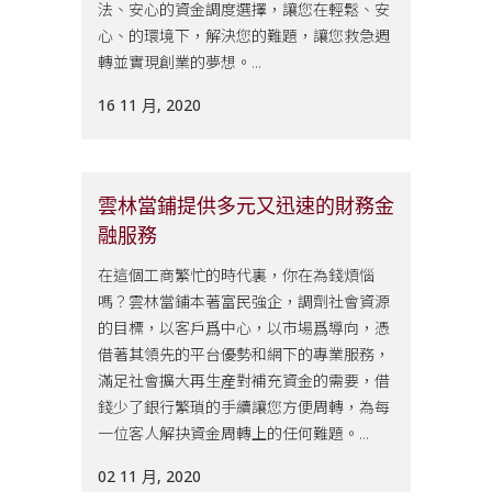
法、安心的資金調度選擇，讓您在輕鬆、安
心、的環境下，解決您的難題，讓您救急週
轉並實現創業的夢想。...
16 11 月, 2020
雲林當鋪提供多元又迅速的財務金
融服務
在這個工商繁忙的時代裏，你在為錢煩惱
嗎？雲林當鋪本著富民強企，調劑社會資源
的目標，以客戶爲中心，以市場爲導向，憑
借著其領先的平台優勢和網下的專業服務，
滿足社會擴大再生産對補充資金的需要，借
錢少了銀行繁瑣的手續讓您方便周轉，為每
一位客人解抉資金周轉上的任何難題。...
02 11 月, 2020