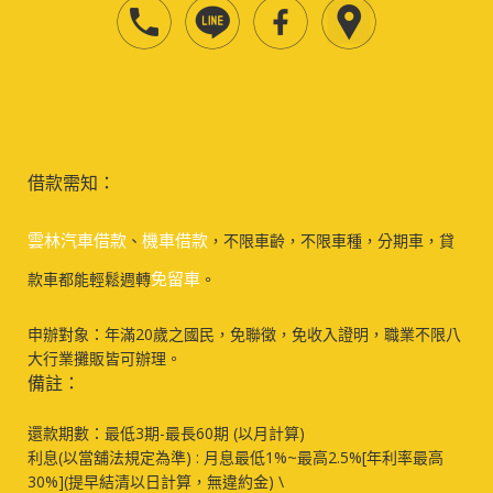
借款需知：
雲林汽車借款
機車借款
、
，不限車齡，不限車種，分期車，貸
免留車
款車都能輕鬆週轉
。
申辦對象：年滿20歲之國民，免聯徵，免收入證明，職業不限八
大行業攤販皆可辦理。
備註：
還款期數：最低3期-最長60期 (以月計算)
利息(以當舖法規定為準) : 月息最低1%~最高2.5%[年利率最高
30%](提早結清以日計算，無違約金) \