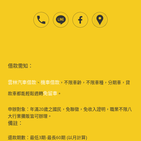
借款需知：
雲林汽車借款
機車借款
、
，不限車齡，不限車種，分期車，貸
免留車
款車都能輕鬆週轉
。
申辦對象：年滿20歲之國民，免聯徵，免收入證明，職業不限八
大行業攤販皆可辦理。
備註：
還款期數：最低3期-最長60期 (以月計算)