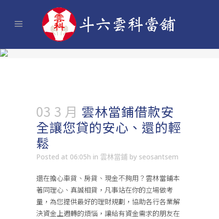
03 3 月
雲林當鋪借款安
全讓您貸的安心、還的輕
鬆
Posted at 06:05h
in
雲林當鋪
by
seosantsem
還在擔心車貸、房貸、現金不夠用？
雲林當鋪
本
著同理心、真誠相貸，凡事站在你的立場做考
量，為您提供最好的理財規劃，協助各行各業解
決資金上週轉的煩惱，讓給有資金需求的朋友在