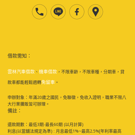
借款需知：
雲林汽車借款
機車借款
、
，不限車齡，不限車種，分期車，貸
免留車
款車都能輕鬆週轉
。
申辦對象：年滿20歲之國民，免聯徵，免收入證明，職業不限八
大行業攤販皆可辦理。
備註：
還款期數：最低3期-最長60期 (以月計算)
利息(以當舖法規定為準) : 月息最低1%~最高2.5%[年利率最高