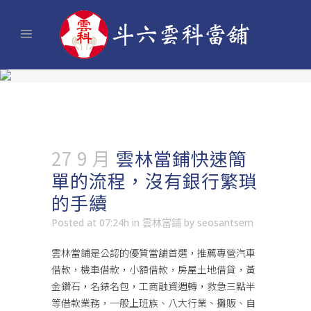
27 9 月
雲林當鋪快速簡
單的流程，沒有銀行繁瑣
的手續
Posted at 07:24h
in
雲林當鋪
by
seosantsem
雲林當鋪
是公認的優質當舖首選，推薦專營汽車
借款，機車借款，小額借款，房屋土地借貸，黃
金鑽石，名錶名包，工商融資週轉，救急三點半
等借款業務，一般上班族、八大行業、攤販、自