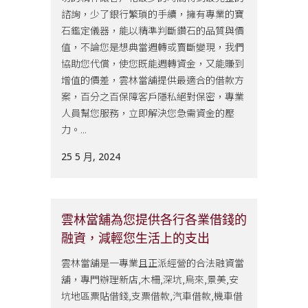
諮詢，少了銀行繁瑣的手續，擁有專業的寶
石鑑定儀器，能以精準判斷鑽石的品質與價
值，不論您是想典當週轉或賣斷變現，我們
協助您代償，使您既能週轉資金，又能賺到
增值的價差，雲林當舖提供最適合的借款方
案，百分之百保障客戶隱私絕對保密，專業
人員幫您服務，立即解決您急需資金的壓
力。...
25 5 月, 2024
雲林當舖為您提供各行各業借錢的
融資，減輕您生活上的支出
雲林當舖是一專業且正派經營的合法融資當
舖，專門辦理新店,木柵,深坑,烏來,景美,安
坑地區票貼借錢,支票借款,汽車借款,機車借