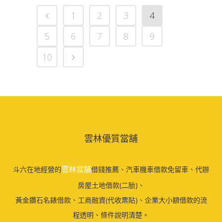
1
2
3
4
5
6
7
8
9
10
雲林優質當舖
雲林當舖
斗六在地經營的
借錢推薦、汽車機車借款免留車、代辦
房屋土地借款(二胎)、
黃金鑽石名錶借款、工商融資(代收票貼)、企業大小額借款的流
程透明、條件說明清楚。