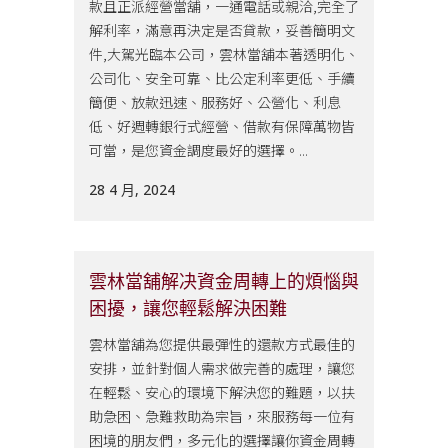
款且正派經營當舖，一通電話或親洽,完全了
解利率，滿意再決定是否貸款，妥善簡明文
件,大駕光臨本公司，雲林當舖本著透明化、
公司化、安全可靠、比公定利率更低、手續
簡便、放款迅速、服務好、公營化、利息
低、好週轉銀行式經營、借款有保障萬物皆
可當，是您資金調度最好的選擇。...
28 4 月, 2024
雲林當舖解决資金周轉上的煩惱與
困擾，讓您輕鬆解決困難
雲林當舖為您提供最彈性的還款方式最佳的
安排，並針對個人需求做完善的處理，讓您
在輕鬆、安心的環境下解決您的難題，以扶
助急困、急難救助為宗旨，來服務每一位有
困境的朋友們，多元化的選擇讓你資金周轉