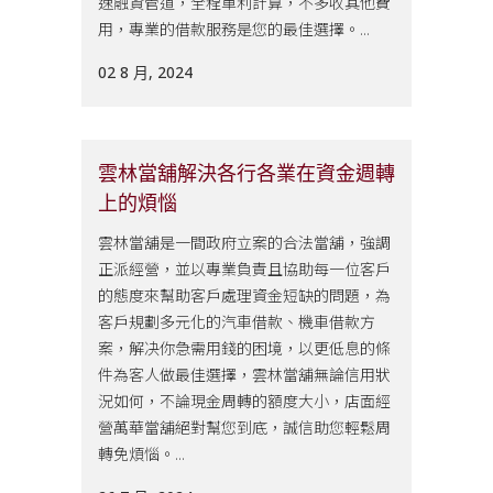
速融資管道，全程單利計算，不多收其他費
用，專業的借款服務是您的最佳選擇。...
02 8 月, 2024
雲林當舖解決各行各業在資金週轉
上的煩惱
雲林當舖是一間政府立案的合法當舖，強調
正派經營，並以專業負責且協助每一位客戶
的態度來幫助客戶處理資金短缺的問題，為
客戶規劃多元化的汽車借款、機車借款方
案，解决你急需用錢的困境，以更低息的條
件為客人做最佳選擇，雲林當舖無論信用狀
況如何，不論現金周轉的額度大小，店面經
營萬華當舖絕對幫您到底，誠信助您輕鬆周
轉免煩惱。...