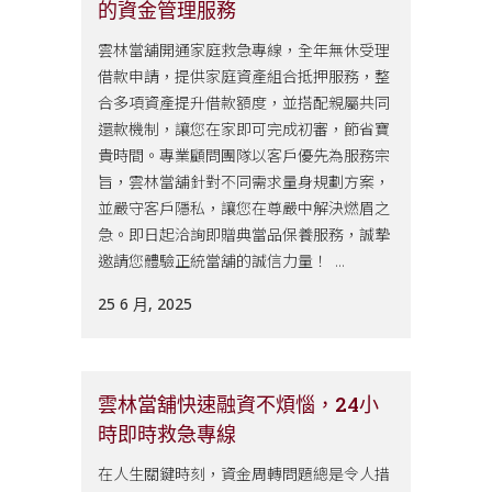
的資金管理服務
雲林當舖開通家庭救急專線，全年無休受理
借款申請，提供家庭資產組合抵押服務，整
合多項資產提升借款額度，並搭配親屬共同
還款機制，讓您在家即可完成初審，節省寶
貴時間。專業顧問團隊以客戶優先為服務宗
旨，雲林當舖針對不同需求量身規劃方案，
並嚴守客戶隱私，讓您在尊嚴中解決燃眉之
急。即日起洽詢即贈典當品保養服務，誠摯
邀請您體驗正統當舖的誠信力量！ ...
25 6 月, 2025
雲林當舖快速融資不煩惱，24小
時即時救急專線
在人生關鍵時刻，資金周轉問題總是令人措