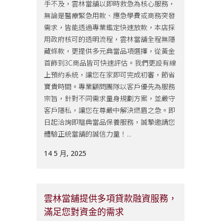
手不及，雲林當舖以即時救急為核心服務，
無論是醫療緊急用款、應急學費或商務突發
需求，皆能透過專業鑑定快速放款，本店採
用政府核可的透明流程，雲林當舖全程無隱
藏條款，更提供多元典當品項選擇，從黃金
首飾到3C商品皆可快速評估。我們更設有線
上預約系統，讓您在家即可完成初審，節省
寶貴時間。專業顧問團隊以客戶優先為服務
宗旨，針對不同需求量身規劃方案，並嚴守
客戶隱私，讓您在尊嚴中解決燃眉之急。即
日起洽詢即贈典當品保養服務，誠摯邀請您
體驗正統當舖的誠信力量！...
14 5 月, 2025
雲林當舖提供多項貸款融資服務，
滿足您對資金的需求