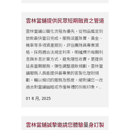
雲林當舖提供民眾短期融資之管道
雲林當舖以簡化流程為優先，從物品鑑定到
放款最快當日完成。服務涵蓋珠寶、黃金、
機車等多項資產類別，評估團隊具專業資
格，採用週合法規定利率，明確標示每期利
息與本息計算方式，避免隱性收費。更提供
延長當期服務，彈性調整還款規劃，雲林當
舖服務人員能提供最專業的客製化理財規
劃，輔以親切的服務及態度，絕對讓您一改
過去對當舖幽暗或市儈無禮的刻板印象。...
01 8 月, 2025
雲林當舖誠摯邀請您體驗量身訂製