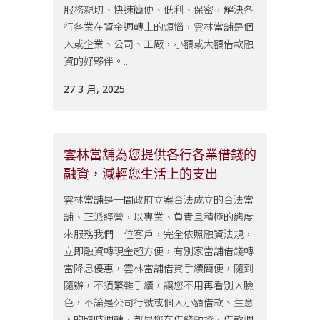
服務親切、快速簡便、低利、保密，解決各
行各業在資金週轉上的煩惱，雲林當舖是個
人或企業、公司、工廠，小額或大額借款融
資的好夥伴。...
27 3 月, 2025
雲林當舖為您提供各行各業借錢的
融資，減輕您生活上的支出
雲林當舖是一間政府立案合法成立的合法當
舖、正派經營，以專業、負責且積極的態度
來服務我們一位客戶，完全依照融資法規，
立即融資轉現金超方便，有別家當舖借錢轉
當降息優惠，雲林當舖借貸手續簡便，隨到
隨辦，不須繁雜手續，讓您不用再看別人臉
色，不論是公司行號或個人小額借款、生意
人的臨時週轉，都是您在借錢融資、借款週