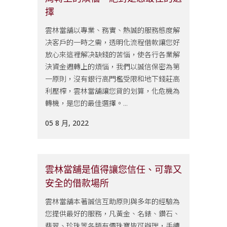
擇
雲林當舖以專業、務實、熱誠的服務態度解
决客戶的一時之需，透明化流程借款讓您好
放心來這裡解决缺錢的苦惱，使各行各業解
決資金週轉上的煩惱，我們以誠信保密為第
一原則，沒有銀行高門檻受限和地下錢莊高
利壓榨，雲林當舖讓您貸的划算，化危機為
轉機，是您的最佳選擇。...
05 8 月, 2022
雲林當舖是值得讓您信任、可靠又
安全的借款場所
雲林當舖本著誠信互助原則與多年的經驗為
您提供最好的服務，凡黃金、名錶、鑽石、
翡翠、珍珠等各類有價珠寶皆可辦理，手續