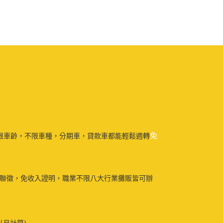
免
限車齡，不限車種，分期車，貸款車都能輕鬆週轉
免聯徵，免收入證明，職業不限八大行業攤販皆可辦
以月計算)