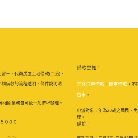
借款需知：
留車、代辦房屋土地借款(二胎)、
小額借款的流程透明、條件說明清
雲林汽車借款
機車借款
、
，不
留車
。
等相關業務皆可依一般流程辦理。
申辦對象：年滿20歲之國民，
理。
５０００
備註：
還款期數：最低3期-最長60期 (