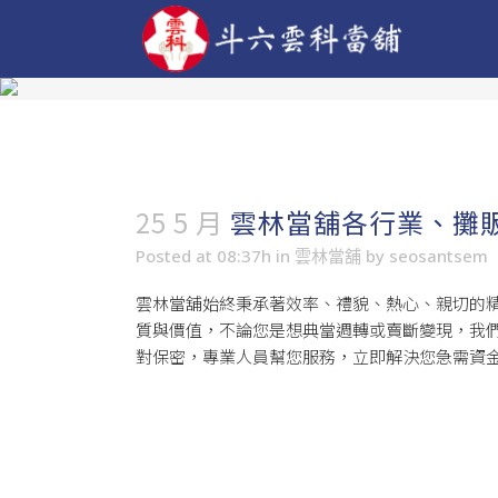
25 5 月
雲林當舖各行業、攤
Posted at 08:37h
in
雲林當舖
by
seosantsem
雲林當舖
始終秉承著效率、禮貌、熱心、親切的
質與價值，不論您是想典當週轉或賣斷變現，我
對保密，專業人員幫您服務，立即解決您急需資