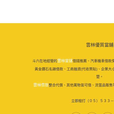
雲林優質當舖
雲林當舖
斗六在地經營的
借錢推薦、汽車機車借款免
黃金鑽石名錶借款、工商融資(代收票貼)、企業大
楚。
雲林借款
整合代償、其他萬物皆可借、流當品販售
立即撥打（０５）５３３－