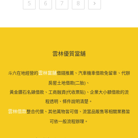
5
6
7
8
雲林優質當舖
雲林當舖
斗六在地經營的
借錢推薦、汽車機車借款免留車、代辦
房屋土地借款(二胎)、
黃金鑽石名錶借款、工商融資(代收票貼)、企業大小額借款的流
程透明、條件說明清楚。
雲林借款
整合代償、其他萬物皆可借、流當品販售等相關業務皆
可依一般流程辦理。