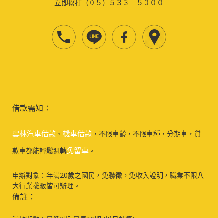
立即撥打（０５）５３３－５０００
借款需知：
雲林汽車借款
機車借款
、
，不限車齡，不限車種，分期車，貸
免留車
款車都能輕鬆週轉
。
申辦對象：年滿20歲之國民，免聯徵，免收入證明，職業不限八
大行業攤販皆可辦理。
備註：