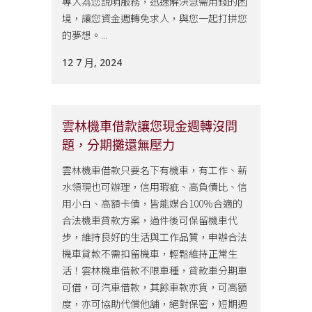
專人為您說明服務，迅速解決急需用錢的困
境，讓您資金週轉免求人，與您一起打拼您
的夢想。...
12 7 月, 2024
雲林機車借款讓您現金週轉沒問
題，分期攤還無壓力
雲林機車借款只要名下有機車，有工作、薪
水領現也可辦理，信用瑕疵、高負債比、信
用小白、高額卡債，皆能媒合100%合適的
合法機車貸款方案，過件後可保留機車代
步，維持良好的生活與工作品質，申辦合法
機車貸款不需扣留機車，輕鬆維持正常生
活！雲林機車借款不限車種，貸款車分期車
可借，可汽車借款，其餘車款亦貨，可高額
度，亦可協助代償他舖，絕對保密，短期週