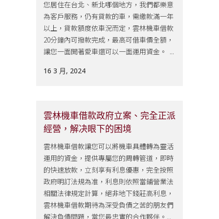
您居住在台北、新北哪個地方，我們都樂意
為客戶服務，仍有貸款的車，需繳款滿一年
以上，貸款額度依車況而定，雲林機車借款
20分鐘內可撥款完成，最高可借車價全額，
讓您一面開著愛車還可以一面運用資金。 ...
16 3 月, 2024
雲林機車借款政府立案、完全正派
經營，解决眼下的困境
雲林機車借款讓您可以將機車具體轉為靈活
運用的資金，提供專屬您的周轉管道，即時
的快速放款，立刻享有利息優惠，完全按照
政府明訂法規為准，利息則依照當鋪營業法
相關法律規定計算，絕非地下錢莊高利息，
雲林機車借款期待為深受負債之苦的朋友們
解決負債問題，當您最忠實的合作夥伴。...