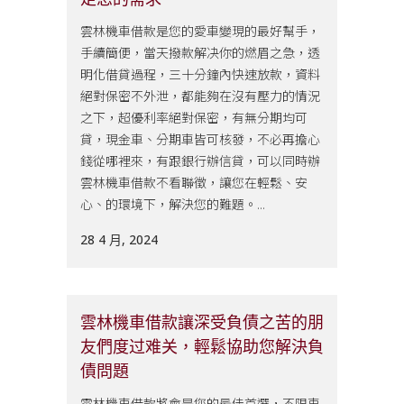
雲林機車借款是您的愛車變現的最好幫手，
手續簡便，當天撥款解决你的燃眉之急，透
明化借貸過程，三十分鐘內快速放款，資料
絕對保密不外泄，都能夠在沒有壓力的情況
之下，超優利率絕對保密，有無分期均可
貸，現金車、分期車皆可核發，不必再擔心
錢從哪裡來，有跟銀行辦信貸，可以同時辦
雲林機車借款不看聯徵，讓您在輕鬆、安
心、的環境下，解決您的難題。...
28 4 月, 2024
雲林機車借款讓深受負債之苦的朋
友們度过难关，輕鬆協助您解決負
債問題
雲林機車借款將會是您的最佳首選，不限車