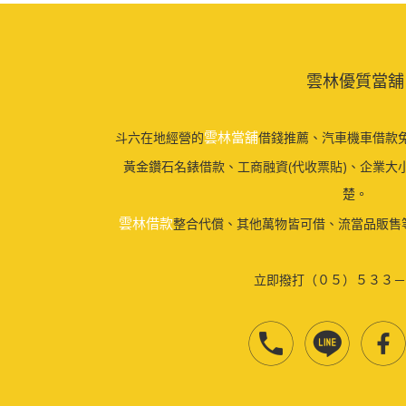
雲林優質當舖
雲林當舖
斗六在地經營的
借錢推薦、汽車機車借款免
黃金鑽石名錶借款、工商融資(代收票貼)、企業大
楚。
雲林借款
整合代償、其他萬物皆可借、流當品販售
立即撥打（０５）５３３－