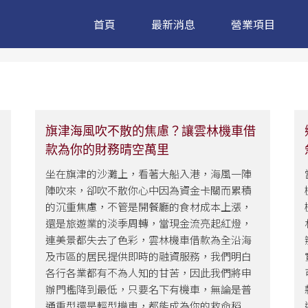
首頁
最新消息
營業項目
旗津海風吹不散的焦慮？讓雲林機車借
款為你的財務晴空萬里
坐在旗津的沙灘上，看著大船入港，海風一陣
陣吹來，卻吹不散你心中因為資金卡關而累積
的沉重焦慮，不管是開餐廳的食材成本上漲，
還是旅遊業的淡季周轉，當現金流亮起紅燈，
連美景都失去了色彩，雲林機車借款為全沿海
及市區的居民提供即時的融資服務，我們明白
各行各業都有不為人知的甘苦，因此我們將申
辦門檻降到最低，只要名下有機車，無論是普
通重型還是輕型機車，都能成為你的救命稻