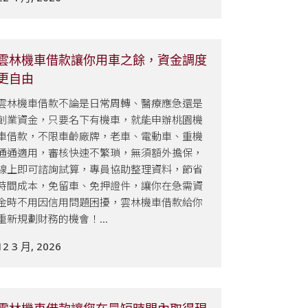
雲林機車借款讓你用車之餘，資金調度
更自由
雲林機車借款不論是日常周轉、醫療應急還是
創業資金，只要名下有機車，就能申辦桃園機
車借款，不限車齡廠牌，老車、電動車、重機
通通適用，審核快速不繁瑣，無須額外擔保，
線上即可諮詢試算，專員協助整理資料，節省
時間成本，免留車、免押證件，讓你在急需資
金時不用因信用問題困擾，雲林機車借款給你
重新規劃財務的機會！...
12 3 月, 2026