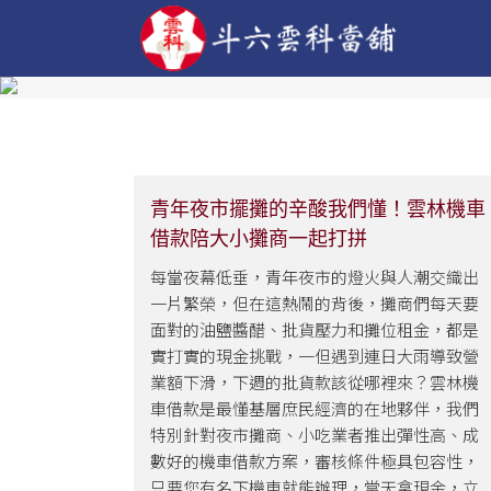
青年夜市擺攤的辛酸我們懂！雲林機車
借款陪大小攤商一起打拼
每當夜幕低垂，青年夜市的燈火與人潮交織出
一片繁榮，但在這熱鬧的背後，攤商們每天要
面對的油鹽醬醋、批貨壓力和攤位租金，都是
實打實的現金挑戰，一但遇到連日大雨導致營
業額下滑，下週的批貨款該從哪裡來？雲林機
車借款是最懂基層庶民經濟的在地夥伴，我們
特別針對夜市攤商、小吃業者推出彈性高、成
數好的機車借款方案，審核條件極具包容性，
只要您有名下機車就能辦理，當天拿現金，立