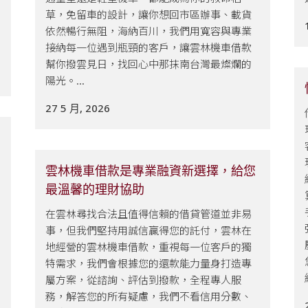
草，免留車的設計，讓你想回市區辦事、載貨
依然暢行無阻，海納百川，我們用寬容與專業
.
接納每一位遇到瓶頸的客戶，讓雲林機車借款
幫你撥雲見日，找回心中那抹南台灣最燦爛的
陽光。...
27 5 月, 2026
雲林機車借款是專業融資新選擇，給您
最溫馨的理財協助
在雲林尋找合法且值得信賴的借貸管道並非易
事，但我們堅持用誠信贏得您的託付，雲林在
地經營的雲林機車借款，重視每一位客戶的獨
特需求，我們會根據您的還款能力量身打造專
屬方案，從諮詢、評估到撥款，全程專人服
務，解答您的所有疑慮，我們不看信用分數、