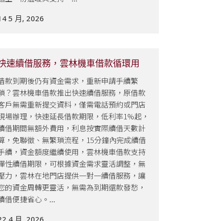
14 5 月, 2026
快速續借服務，雲林機車借款循環用
借款到期後仍有資金需求，重新申請手續繁
瑣？雲林機車借款推出快速續借服務，原借款
客戶無需重新提交資料，僅需電話預約或門店
現場辦理，快速延長借款期限，低利率1%起，
續借期間無額外費用，利息按實際續借天數計
算，免聯徵、無繁瑣流程，15分鐘內完成續借
手續，資金額度繼續使用，雲林機車借款支持
彈性續借期限，可根據資金需求靈活調整，無
壓力，雲林在地門店提供一對一續借服務，讓
您的資金周轉更靈活，無需為到期還款發愁，
續借便捷省心。...
22 4 月, 2026