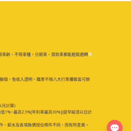
免
限車齡，不限車種，分期車，貸款車都能輕鬆週轉
免聯徵，免收入證明，職業不限八大行業攤販皆可辦
以月計算)
最低1%~最高2.5%[年利率最高30%](提早結清以日計
作、薪水及各項負債授信條件不同，而有所差異。