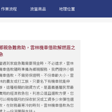
作業流程
流當商品
地理位置
鄉親急難救助，雲林機車借款解燃眉之
急
當遇到家庭急難需要現金時，不必遠求，雲林
機車借款隨時準備為鄉親服務，我們提供小額
機車借款，不需勞保證明、不份車齡大小，雲
林的農友或打工族，只要名下有機車就能申
辦，這種極簡的融資方式，是嘉義基層民眾最
實用的經濟救急包，利息公道且還款方便，您
可以視每個月的採收狀況或工資多少來彈性還
款，在財務最寒冷的時刻，雲林機車借款為您
遞上一份溫暖與支持。...