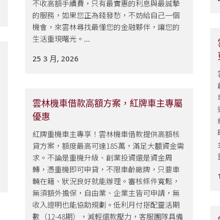
不收高額手續費，只有最實惠的利息與最誠摯
的服務，如果您正為錢發愁，不妨給自己一個
機會，來雲林尋找最懂您的金融夥伴，讓您的
生活重現曙光。...
25 3 月, 2026
雲林機車借款高額方案，紅牌車主專屬
優惠​
紅牌重機車主專享！雲林機車借款提供高額核
貸方案，額度最高可達185萬，滿足大额資金需
求。不論是重機升級、創業投資還是資金周
轉，憑重機即可申貸，不限車齡廠牌，只要車
輛在籍、狀況良好就能辦理。審核條件寬鬆，
無須額外擔保，自由業、企業主皆可申請，無
收入證明也能協助規劃。低利月付搭配靈活期
數（12-48期），減輕還款壓力，客服團隊具備