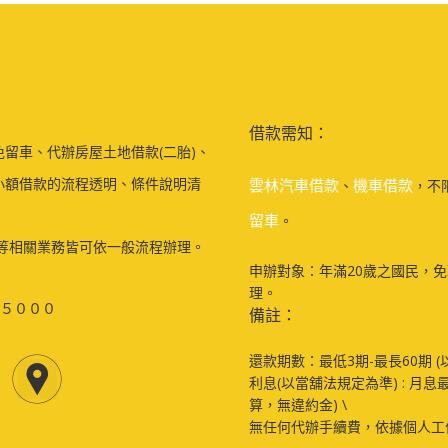
借款需知：
留車、代辦房屋土地借款(二胎)、
小額借款的流程透明、條件說明清
雲林汽車借款
機車借款
、
，不
留車
。
等相關業務皆可依一般流程辦理。
申辦對象：年滿20歲之國民，
理。
５０００
備註：
還款期數：最低3期-最長60期 (
利息(以當舖法規定為準) : 月息
算，無違約金) \
無任何代辦手續費，依據個人工