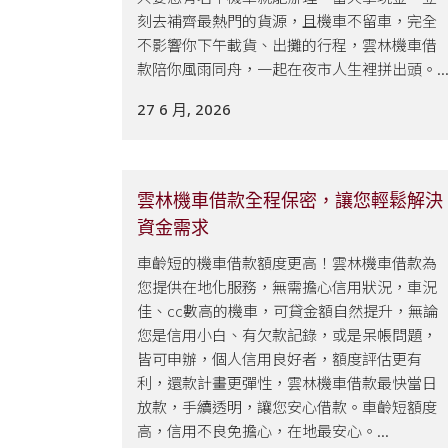
刻去補齊最熱門的貨源，且機車不留車，完全
不影響你下午載貨、出攤的行程，雲林機車借
款陪你風雨同舟，一起在夜市人生裡拼出頭。..
27 6 月, 2026
雲林機車借款全程保密，讓您輕鬆解決
資金需求
車齡短的機車借款額度更高！雲林機車借款為
您提供在地化服務，無需擔心信用狀況，車況
佳、cc數高的機車，可貸金額自然提升，無論
您是信用小白、有欠款記錄，或是呆帳問題，
皆可申辦，個人信用良好者，額度評估更有
利，還款計畫更彈性，雲林機車借款最快當日
放款，手續透明，讓您安心借款。車齡短額度
高，信用不良免擔心，在地最安心。...