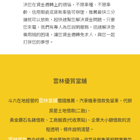
決您在資金週轉上的煩惱，不限車種、不限車
齡、信用瑕疵或貸款車皆可辦理，推薦最快三分
鐘就可以放款，超快速幫您解決資金問題，只要
您來電，我們有專人為您說明服務，迅速解決急
需用錢的困境，讓您資金週轉免求人，與您一起
打拼您的夢想。
雲林優質當舖
雲林當舖
斗六在地經營的
借錢推薦、汽車機車借款免留車、代辦
房屋土地借款(二胎)、
黃金鑽石名錶借款、工商融資(代收票貼)、企業大小額借款的流
程透明、條件說明清楚。
雲林借款
整合代償、其他萬物皆可借、流當品販售等相關業務皆