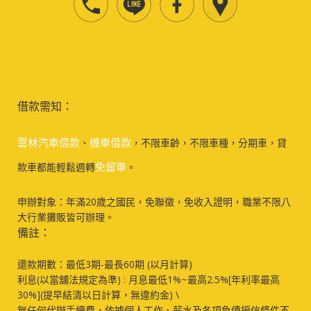
借款需知：
雲林汽車借款
機車借款
、
，不限車齡，不限車種，分期車，貸
免留車
款車都能輕鬆週轉
。
申辦對象：年滿20歲之國民，免聯徵，免收入證明，職業不限八
大行業攤販皆可辦理。
備註：
還款期數：最低3期-最長60期 (以月計算)
利息(以當舖法規定為準) : 月息最低1%~最高2.5%[年利率最高
30%](提早結清以日計算，無違約金) \
無任何代辦手續費，依據個人工作、薪水及各項負債授信條件不