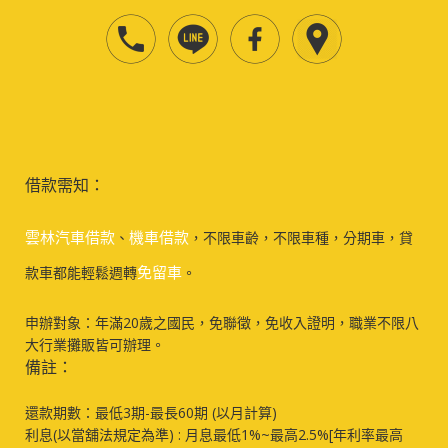
借款需知：
雲林汽車借款
機車借款
、
，不限車齡，不限車種，分期車，貸
免留車
款車都能輕鬆週轉
。
申辦對象：年滿20歲之國民，免聯徵，免收入證明，職業不限八
大行業攤販皆可辦理。
備註：
還款期數：最低3期-最長60期 (以月計算)
利息(以當舖法規定為準) : 月息最低1%~最高2.5%[年利率最高