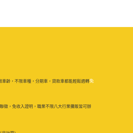
免
限車齡，不限車種，分期車，貸款車都能輕鬆週轉
免聯徵，免收入證明，職業不限八大行業攤販皆可辦
以月計算)