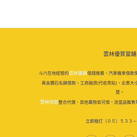
雲林優質當舖
雲林當舖
斗六在地經營的
借錢推薦、汽車機車借款免
黃金鑽石名錶借款、工商融資(代收票貼)、企業大
楚。
雲林借款
整合代償、其他萬物皆可借、流當品販售
立即撥打（０５）５３３－