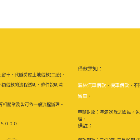
借款需知：
留車、代辦房屋土地借款(二胎)、
小額借款的流程透明、條件說明清
雲林汽車借款
機車借款
、
，不
留車
。
等相關業務皆可依一般流程辦理。
申辦對象：年滿20歲之國民，
理。
５０００
備註：
還款期數：最低3期-最長60期 (