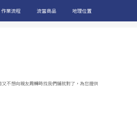
作業流程
流當商品
地理位置
用又不想向親友周轉時找我們鋪就對了，為您提供