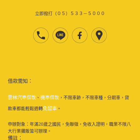
立即撥打（０５）５３３－５０００
借款需知：
雲林汽車借款
機車借款
、
，不限車齡，不限車種，分期車，貸
免留車
款車都能輕鬆週轉
。
申辦對象：年滿20歲之國民，免聯徵，免收入證明，職業不限八
大行業攤販皆可辦理。
備註：