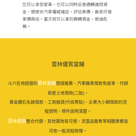
您可以享受愛車，也可以同時妥善週轉運用資
金，額度依汽車權威雜誌，評估車價，最高可借
車價兩倍，當天就可以拿到周轉資金，度過危
機。
雲林優質當舖
雲林當舖
斗六在地經營的
借錢推薦、汽車機車借款免留車、代辦
房屋土地借款(二胎)、
黃金鑽石名錶借款、工商融資(代收票貼)、企業大小額借款的流
程透明、條件說明清楚。
雲林借款
整合代償、其他萬物皆可借、流當品販售等相關業務皆
可依一般流程辦理。