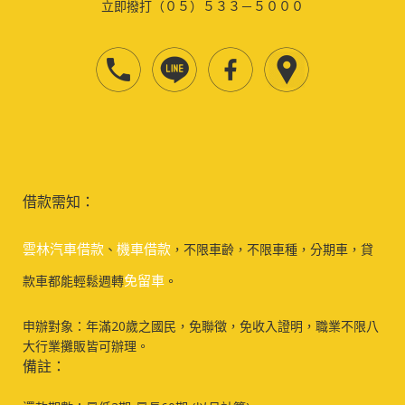
立即撥打（０５）５３３－５０００
借款需知：
雲林汽車借款
機車借款
、
，不限車齡，不限車種，分期車，貸
免留車
款車都能輕鬆週轉
。
申辦對象：年滿20歲之國民，免聯徵，免收入證明，職業不限八
大行業攤販皆可辦理。
備註：