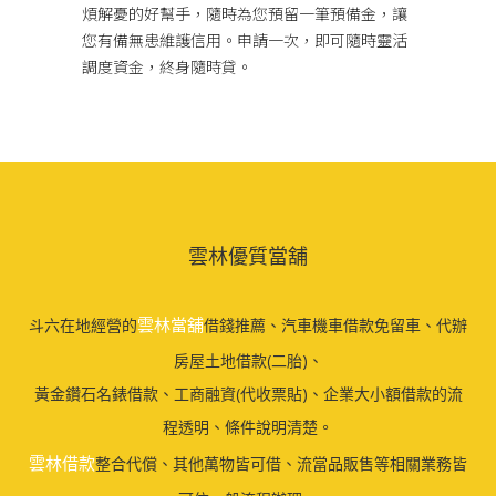
煩解憂的好幫手，隨時為您預留一筆預備金，讓
您有備無患維護信用。申請一次，即可隨時靈活
調度資金，終身隨時貸。
雲林優質當舖
雲林當舖
斗六在地經營的
借錢推薦、汽車機車借款免留車、代辦
房屋土地借款(二胎)、
黃金鑽石名錶借款、工商融資(代收票貼)、企業大小額借款的流
程透明、條件說明清楚。
雲林借款
整合代償、其他萬物皆可借、流當品販售等相關業務皆