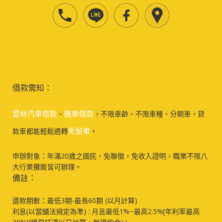
借款需知：
雲林汽車借款
機車借款
、
，不限車齡，不限車種，分期車，貸
免留車
款車都能輕鬆週轉
。
申辦對象：年滿20歲之國民，免聯徵，免收入證明，職業不限八
大行業攤販皆可辦理。
備註：
還款期數：最低3期-最長60期 (以月計算)
利息(以當舖法規定為準) : 月息最低1%~最高2.5%[年利率最高