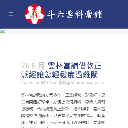
26 8 月
雲林當舖借款正
派經讓您輕鬆度過難關
Posted at 08:31h
in
雲林當舖
by
seosantsem
雲林當舖政府立案多年，正派經營，形象好、是
工商團體好夥伴，方便您公司周轉，專業人員幫
您服務，合約議定馬上放款，絕不囉嗦，
雲林當
舖
借款快速簡便，只要有足以質押的物品、動產
即可達到目的，不受任何信用瑕疵限制，立即解