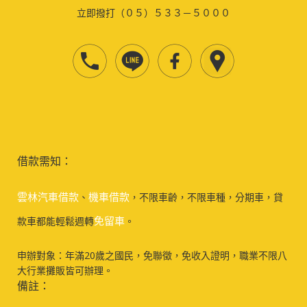
立即撥打（０５）５３３－５０００
借款需知：
雲林汽車借款
機車借款
、
，不限車齡，不限車種，分期車，貸
免留車
款車都能輕鬆週轉
。
申辦對象：年滿20歲之國民，免聯徵，免收入證明，職業不限八
大行業攤販皆可辦理。
備註：