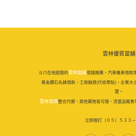
雲林優質當舖
雲林當舖
斗六在地經營的
借錢推薦、汽車機車借款免
黃金鑽石名錶借款、工商融資(代收票貼)、企業大
楚。
雲林借款
整合代償、其他萬物皆可借、流當品販售
立即撥打（０５）５３３－