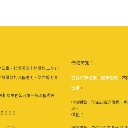
借款需知：
留車、代辦房屋土地借款(二胎)、
小額借款的流程透明、條件說明清
雲林汽車借款
機車借款
、
，不
留車
。
等相關業務皆可依一般流程辦理。
申辦對象：年滿20歲之國民，
理。
５０００
備註：
還款期數：最低3期-最長60期 (