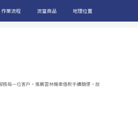
作業流程
流當商品
地理位置
服務每一位客戶，推薦
雲林機車借款
手續簡便，放