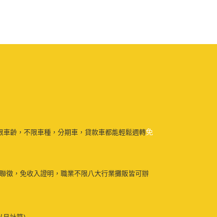
免
限車齡，不限車種，分期車，貸款車都能輕鬆週轉
免聯徵，免收入證明，職業不限八大行業攤販皆可辦
以月計算)