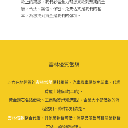
款上的疑惑，我們必當全力幫您貸款到預期的金
額，合法、誠信、保密、免費估貸是我們的基
本，為您找到資金是我們的強項。
雲林優質當舖
雲林當舖
斗六在地經營的
借錢推薦、汽車機車借款免留車、代辦
房屋土地借款(二胎)、
黃金鑽石名錶借款、工商融資(代收票貼)、企業大小額借款的流
程透明、條件說明清楚。
雲林借款
整合代償、其他萬物皆可借、流當品販售等相關業務皆
可依一般流程辦理。