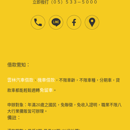
立即撥打（０５）５３３－５０００
借款需知：
雲林汽車借款
機車借款
、
，不限車齡，不限車種，分期車，貸
免留車
款車都能輕鬆週轉
。
申辦對象：年滿20歲之國民，免聯徵，免收入證明，職業不限八
大行業攤販皆可辦理。
備註：