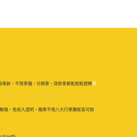
免
限車齡，不限車種，分期車，貸款車都能輕鬆週轉
免聯徵，免收入證明，職業不限八大行業攤販皆可辦
以月計算)