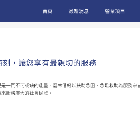
首頁
最新消息
營業項目
時刻，讓您享有最親切的服務
更是一門不可或缺的能量，
雲林借錢
以扶助急困、急難救助為服務宗
續來服務廣大的社會民眾。