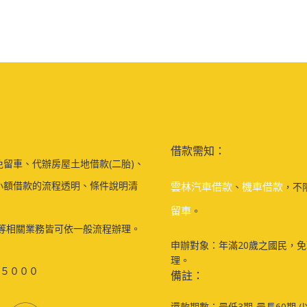
借款需知：
留車、代辦房屋土地借款(二胎)、
小額借款的流程透明、條件說明清
雲林汽車借款
機車借款
、
，不
留車
。
等相關業務皆可依一般流程辦理。
申辦對象：年滿20歲之國民，
理。
５０００
備註：
還款期數：最低3期-最長60期 (