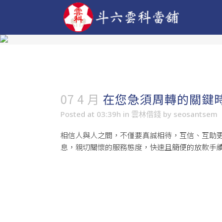
07 4 月
在您急須周轉的關鍵
Posted at 03:39h
in
雲林借錢
by
seosantsem
相信人與人之間，不僅要真誠相待，互信、互助
息，親切關懷的服務態度，快速且簡便的放款手