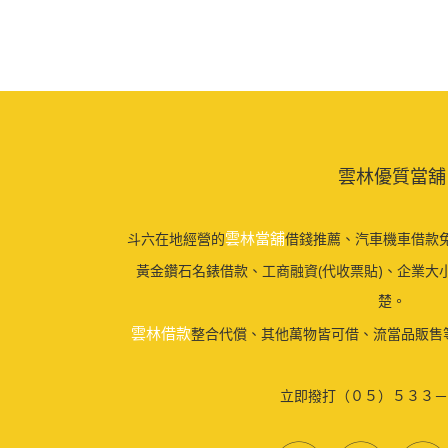
雲林優質當舖
雲林當舖
斗六在地經營的
借錢推薦、汽車機車借款免
黃金鑽石名錶借款、工商融資(代收票貼)、企業大
楚。
雲林借款
整合代償、其他萬物皆可借、流當品販售
立即撥打（０５）５３３－