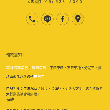
立即撥打（０５）５３３－５０００
借款需知：
雲林汽車借款
機車借款
、
，不限車齡，不限車種，分期車，貸
免留車
款車都能輕鬆週轉
。
申辦對象：年滿20歲之國民，免聯徵，免收入證明，職業不限八
大行業攤販皆可辦理。
備註：