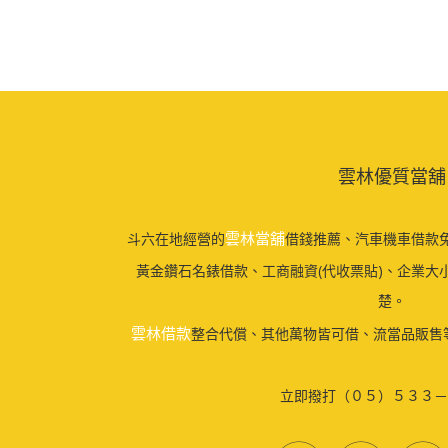
雲林優質當舖
雲林當舖
斗六在地經營的
借錢推薦、汽車機車借款免
黃金鑽石名錶借款、工商融資(代收票貼)、企業大
楚。
雲林借款
整合代償、其他萬物皆可借、流當品販售
立即撥打（０５）５３３－