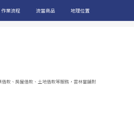
作業流程
流當商品
地理位置
票借款、房屋借款、土地借款等服務，
雲林當舖
對