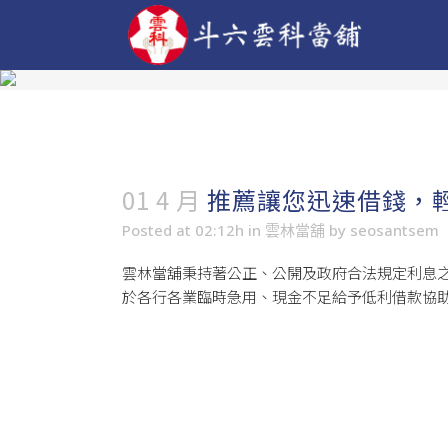
01 4 月
推薦讓您迅速借錢，
Posted at 02:12h
in
雲林當舖
by
seosantsem
雲林當舖秉持著公正、公開及政府合法規定利息
於各行各業臨時急用、現金不足給予低利借款協