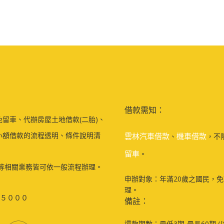
借款需知：
留車、代辦房屋土地借款(二胎)、
小額借款的流程透明、條件說明清
雲林汽車借款
機車借款
、
，不
留車
。
等相關業務皆可依一般流程辦理。
申辦對象：年滿20歲之國民，
理。
５０００
備註：
還款期數：最低3期-最長60期 (