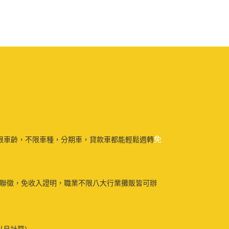
免
限車齡，不限車種，分期車，貸款車都能輕鬆週轉
免聯徵，免收入證明，職業不限八大行業攤販皆可辦
以月計算)