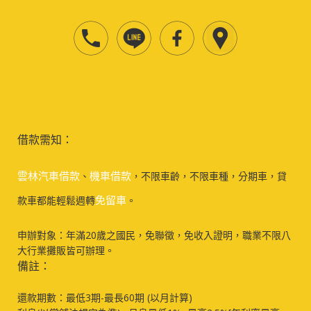
借款需知：
雲林汽車借款
機車借款
、
，不限車齡，不限車種，分期車，貸
免留車
款車都能輕鬆週轉
。
申辦對象：年滿20歲之國民，免聯徵，免收入證明，職業不限八
大行業攤販皆可辦理。
備註：
還款期數：最低3期-最長60期 (以月計算)