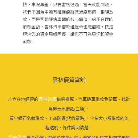
快，車況再差，只要審核通過，當天就能到賬，
我們不因為車輛有碰撞痕跡就過度壓價、拒絕放
款，而是客觀評估車輛的核心價值，給予合理的
放款金額，雲林汽車借款碰撞車也能借錢，快速
解決您的資金周轉困擾，讓您不再為車況和資金
發愁。
雲林優質當舖
雲林當舖
斗六在地經營的
借錢推薦、汽車機車借款免留車、代辦
房屋土地借款(二胎)、
黃金鑽石名錶借款、工商融資(代收票貼)、企業大小額借款的流
程透明、條件說明清楚。
雲林借款
整合代償、其他萬物皆可借、流當品販售等相關業務皆