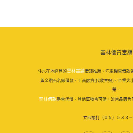
雲林優質當舖
雲林當舖
斗六在地經營的
借錢推薦、汽車機車借款免
黃金鑽石名錶借款、工商融資(代收票貼)、企業大
楚。
雲林借款
整合代償、其他萬物皆可借、流當品販售
立即撥打（０５）５３３－