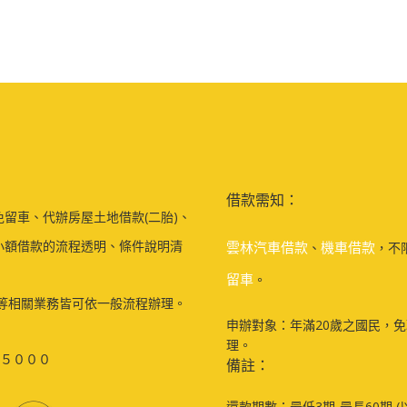
借款需知：
留車、代辦房屋土地借款(二胎)、
小額借款的流程透明、條件說明清
雲林汽車借款
機車借款
、
，不
留車
。
等相關業務皆可依一般流程辦理。
申辦對象：年滿20歲之國民，
理。
５０００
備註：
還款期數：最低3期-最長60期 (