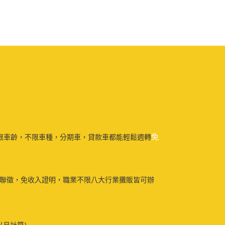
免
限車齡，不限車種，分期車，貸款車都能輕鬆週轉
免聯徵，免收入證明，職業不限八大行業攤販皆可辦
以月計算)