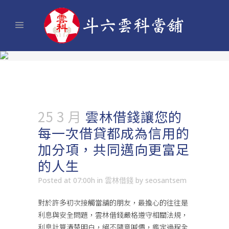
25 3 月
雲林借錢讓您的
每一次借貸都成為信用的
加分項，共同邁向更富足
的人生
Posted at 07:00h
in
雲林借錢
by
seosantsem
對於許多初次接觸當舖的朋友，最擔心的往往是
利息與安全問題，
雲林借錢
嚴格遵守相關法規，
利息計算清楚明白，絕不隨意喊價，鑑定過程全