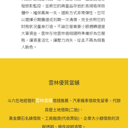
程錄影監控，並將您的典當品存放於高規格保險
櫃中，確保萬無一失，還款方式非常彈性，您可
以選擇分期攤還或到期一次清償，完全依照您的
財務狀況量身打造。不論您是需要小額週轉還是
大筆資金，雲林在地雲林借錢隨時準備好為您服
務，讓資產活化，讓壓力消失，從此不再為錢看
人臉色。
雲林優質當舖
雲林當舖
斗六在地經營的
借錢推薦、汽車機車借款免留車、代辦
房屋土地借款(二胎)、
黃金鑽石名錶借款、工商融資(代收票貼)、企業大小額借款的流
程透明、條件說明清楚。