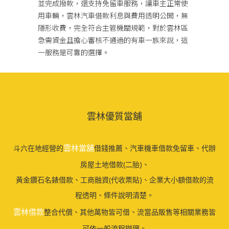
並完成撥款，還支持免留車服務，讓車主正常使
用車輛，雲林汽車借款利息與費用透明公開，無
隱形收費，完全符合主管機關規範，對於雲林區
急需資金且擔心審核不通過的有車一族來說，這
一服務是可靠的選擇。
雲林優質當舖
雲林當舖
斗六在地經營的
借錢推薦、汽車機車借款免留車、代辦
房屋土地借款(二胎)、
黃金鑽石名錶借款、工商融資(代收票貼)、企業大小額借款的流
程透明、條件說明清楚。
雲林借款
整合代償、其他萬物皆可借、流當品販售等相關業務皆
可依一般流程辦理。