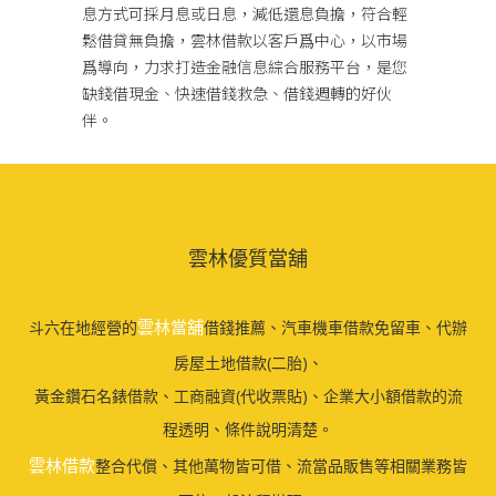
息方式可採月息或日息，減低還息負擔，符合輕
鬆借貸無負擔，雲林借款以客戶爲中心，以市場
爲導向，力求打造金融信息綜合服務平台，是您
缺錢借現金、快速借錢救急、借錢週轉的好伙
伴。
雲林優質當舖
雲林當舖
斗六在地經營的
借錢推薦、汽車機車借款免留車、代辦
房屋土地借款(二胎)、
黃金鑽石名錶借款、工商融資(代收票貼)、企業大小額借款的流
程透明、條件說明清楚。
雲林借款
整合代償、其他萬物皆可借、流當品販售等相關業務皆