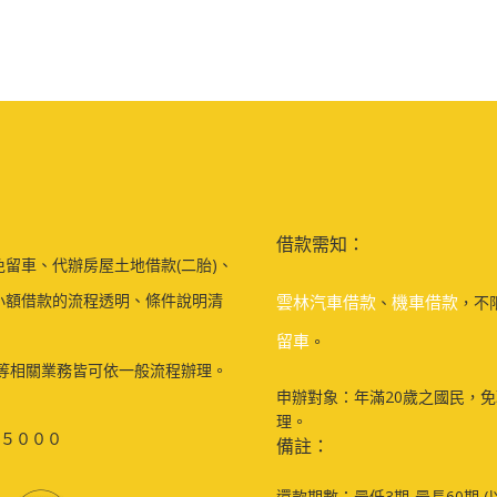
借款需知：
留車、代辦房屋土地借款(二胎)、
小額借款的流程透明、條件說明清
雲林汽車借款
機車借款
、
，不
留車
。
等相關業務皆可依一般流程辦理。
申辦對象：年滿20歲之國民，
理。
５０００
備註：
還款期數：最低3期-最長60期 (