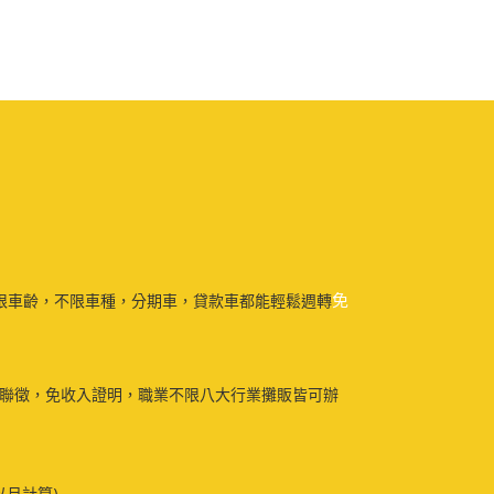
免
限車齡，不限車種，分期車，貸款車都能輕鬆週轉
免聯徵，免收入證明，職業不限八大行業攤販皆可辦
以月計算)