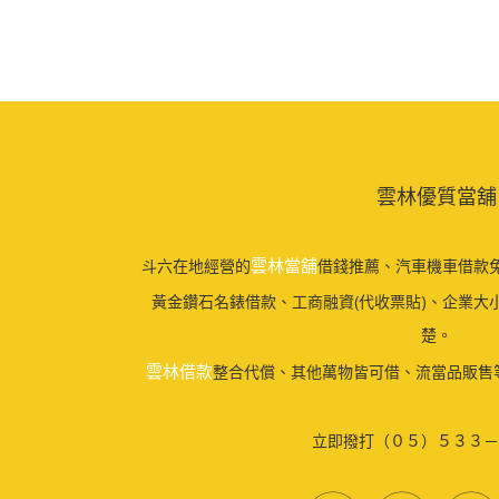
雲林優質當舖
雲林當舖
斗六在地經營的
借錢推薦、汽車機車借款免
黃金鑽石名錶借款、工商融資(代收票貼)、企業大
楚。
雲林借款
整合代償、其他萬物皆可借、流當品販售
立即撥打（０５）５３３－