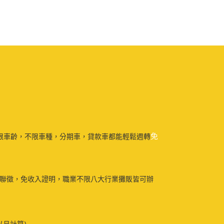
免
限車齡，不限車種，分期車，貸款車都能輕鬆週轉
免聯徵，免收入證明，職業不限八大行業攤販皆可辦
以月計算)