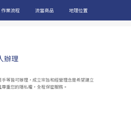
作業流程
流當商品
地理位置
人辦理
怪手等皆可辦理，成立宗旨和經營理念是希望建立
且尊重您的隱私權，全程保密服務。