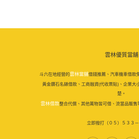
雲林優質當舖
雲林當舖
斗六在地經營的
借錢推薦、汽車機車借款免
黃金鑽石名錶借款、工商融資(代收票貼)、企業大
楚。
雲林借款
整合代償、其他萬物皆可借、流當品販售
立即撥打（０５）５３３－