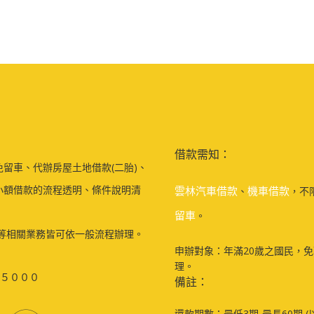
借款需知：
留車、代辦房屋土地借款(二胎)、
小額借款的流程透明、條件說明清
雲林汽車借款
機車借款
、
，不
留車
。
等相關業務皆可依一般流程辦理。
申辦對象：年滿20歲之國民，
理。
５０００
備註：
還款期數：最低3期-最長60期 (