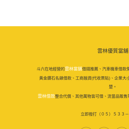
雲林優質當舖
雲林當舖
斗六在地經營的
借錢推薦、汽車機車借款免
黃金鑽石名錶借款、工商融資(代收票貼)、企業大
楚。
雲林借款
整合代償、其他萬物皆可借、流當品販售
立即撥打（０５）５３３－