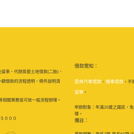
借款需知：
留車、代辦房屋土地借款(二胎)、
小額借款的流程透明、條件說明清
雲林汽車借款
機車借款
、
，不
留車
。
等相關業務皆可依一般流程辦理。
申辦對象：年滿20歲之國民，
理。
５０００
備註：
還款期數：最低3期-最長60期 (