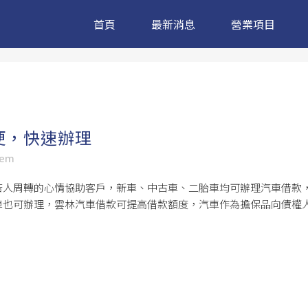
首頁
最新消息
營業項目
便，快速辦理
sem
苦人周轉的心情協助客戶，新車、中古車、二胎車均可辦理汽車借款
車也可辦理，雲林汽車借款可提高借款額度，汽車作為擔保品向債權