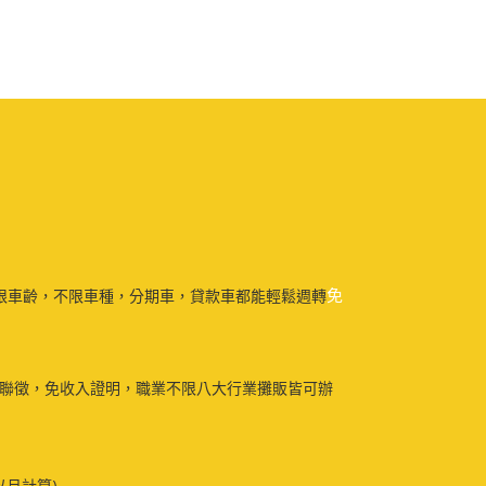
免
限車齡，不限車種，分期車，貸款車都能輕鬆週轉
免聯徵，免收入證明，職業不限八大行業攤販皆可辦
以月計算)