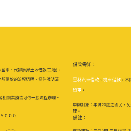
借款需知：
留車、代辦房屋土地借款(二胎)、
小額借款的流程透明、條件說明清
雲林汽車借款
機車借款
、
，不
留車
。
等相關業務皆可依一般流程辦理。
申辦對象：年滿20歲之國民，
理。
５０００
備註：
還款期數：最低3期-最長60期 (