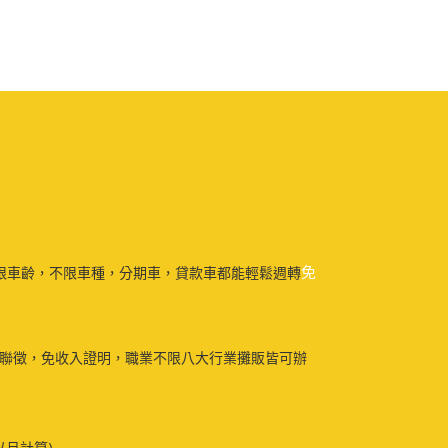
免
限車齡，不限車種，分期車，貸款車都能輕鬆週轉
免聯徵，免收入證明，職業不限八大行業攤販皆可辦
以月計算)