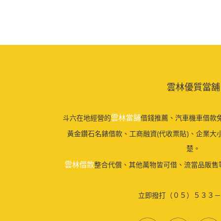
雲林優質當舖
雲林當舖
斗六在地經營的
借錢推薦、汽車機車借款免
黃金鑽石名錶借款、工商融資(代收票貼)、企業大
楚。
雲林借款
整合代償、其他萬物皆可借、流當品販售
立即撥打（０５）５３３－