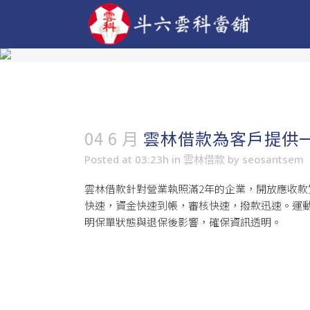
04 6 月
雲林借款為客戶提供
Posted at 03:23h
in
雲林借款
by
seosantsem
雲林借款
針對營業執照滿2年的企業，開放應收
快速，資金快速到帳，審核快速，撥款迅速。運動
明保單狀態與退保後影響，確保資訊透明。