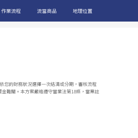
作業流程
流當商品
地理位置
可依您的財務狀況選擇一次結清或分期，審核流程
金難關。本方案嚴格遵守當業法第18條，當票註