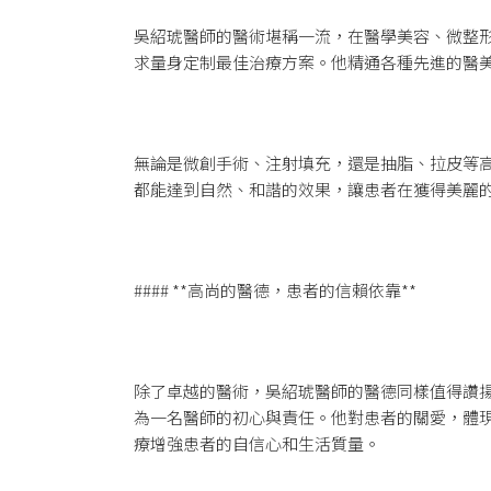
吳紹琥醫師的醫術堪稱一流，在醫學美容、微整
求量身定制最佳治療方案。他精通各種先進的醫
無論是微創手術、注射填充，還是抽脂、拉皮等
都能達到自然、和諧的效果，讓患者在獲得美麗
#### **高尚的醫德，患者的信賴依靠**
除了卓越的醫術，吳紹琥醫師的醫德同樣值得讚
為一名醫師的初心與責任。他對患者的關愛，體
療增強患者的自信心和生活質量。