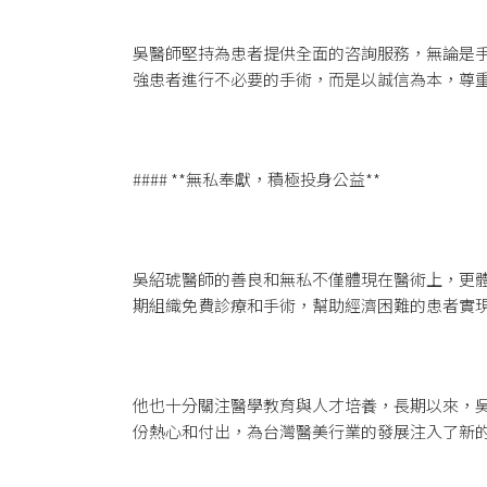
吳醫師堅持為患者提供全面的咨詢服務，無論是
強患者進行不必要的手術，而是以誠信為本，尊
#### **無私奉獻，積極投身公益**
吳紹琥醫師的善良和無私不僅體現在醫術上，更
期組織免費診療和手術，幫助經濟困難的患者實
他也十分關注醫學教育與人才培養，長期以來，
份熱心和付出，為台灣醫美行業的發展注入了新