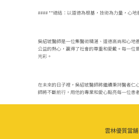
#### **總結：以道德為根基，技術為力量，心地
吳紹琥醫師是一位集醫術精湛、道德高尚和心地
公益的熱心，贏得了社會的尊重和愛戴。每一位
光彩。
在未來的日子裡，吳紹琥醫師將繼續秉持醫者仁
師將不斷前行，用他的專業和愛心點亮每一位患
雲林優質當舖