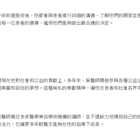
手術前還是術後，他都會與患者進行詳細的溝通，了解他們的期望並
重每一位患者的選擇，確保他們能夠做出最合適的決定。
體現在他對社會和公益的貢獻上。多年來，吳醫師積極參與各種公益
現美麗和自信的夢想。這種無私的奉獻精神，讓他在患者和社會各界
吳醫師擔任多家醫學美容學術機構的講師，並不遺餘力地傳授自己的
的活力，也讓更多年輕醫生能夠在他的指導下成長。