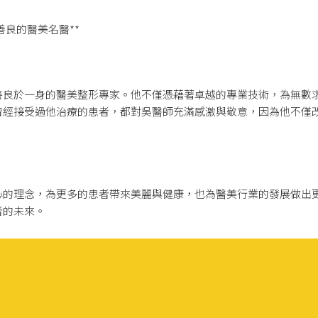
善良的醫美名醫**
善良於一身的醫美整形專家。他不僅憑藉著卓越的專業技術，為無數
曾經接受過他治療的患者，都對吳醫師充滿感激與敬意，因為他不僅
心的理念，為更多的患者帶來美麗與健康，也為醫美行業的發展做出
者的未來。