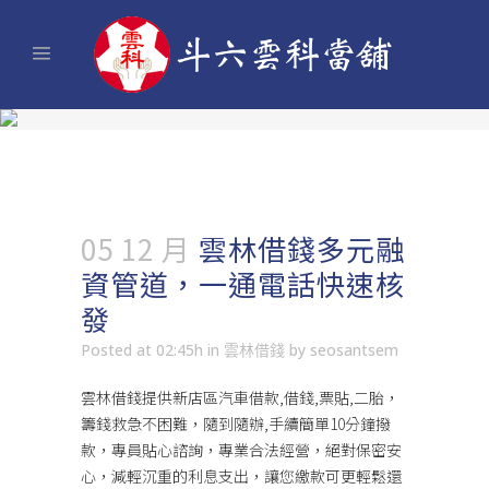
05 12 月
雲林借錢多元融
資管道，一通電話快速核
發
Posted at 02:45h
in
雲林借錢
by
seosantsem
雲林借錢
提供新店區汽車借款,借錢,票貼,二胎，
籌錢救急不困難，隨到隨辦,手續簡單10分鐘撥
款，專員貼心諮詢，專業合法經營，絕對保密安
心，減輕沉重的利息支出，讓您繳款可更輕鬆還