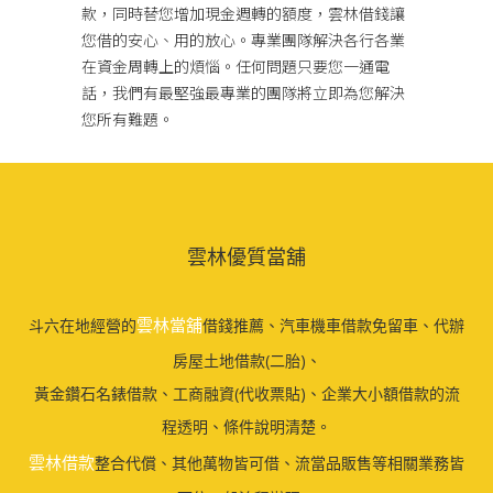
款，同時替您增加現金週轉的額度，雲林借錢讓
您借的安心、用的放心。專業團隊解決各行各業
在資金周轉上的煩惱。任何問題只要您一通電
話，我們有最堅強最專業的團隊將立即為您解決
您所有難題。
雲林優質當舖
雲林當舖
斗六在地經營的
借錢推薦、汽車機車借款免留車、代辦
房屋土地借款(二胎)、
黃金鑽石名錶借款、工商融資(代收票貼)、企業大小額借款的流
程透明、條件說明清楚。
雲林借款
整合代償、其他萬物皆可借、流當品販售等相關業務皆