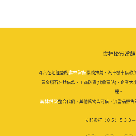
雲林優質當舖
雲林當舖
斗六在地經營的
借錢推薦、汽車機車借款免
黃金鑽石名錶借款、工商融資(代收票貼)、企業大
楚。
雲林借款
整合代償、其他萬物皆可借、流當品販售
立即撥打（０５）５３３－