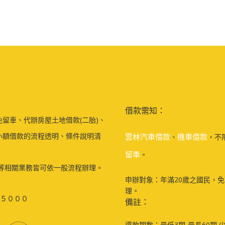
借款需知：
留車、代辦房屋土地借款(二胎)、
小額借款的流程透明、條件說明清
雲林汽車借款
機車借款
、
，不
留車
。
等相關業務皆可依一般流程辦理。
申辦對象：年滿20歲之國民，
理。
５０００
備註：
還款期數：最低3期-最長60期 (