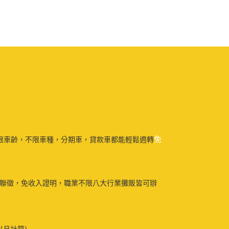
免
限車齡，不限車種，分期車，貸款車都能輕鬆週轉
免聯徵，免收入證明，職業不限八大行業攤販皆可辦
以月計算)