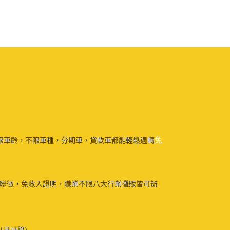
免
限車齡，不限車種，分期車，貸款車都能輕鬆週轉
免聯徵，免收入證明，職業不限八大行業攤販皆可辦
以月計算)