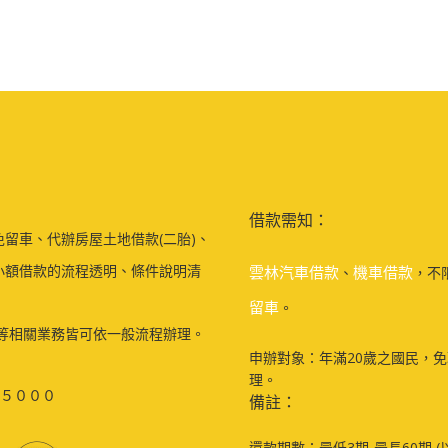
借款需知：
留車、代辦房屋土地借款(二胎)、
小額借款的流程透明、條件說明清
雲林汽車借款
機車借款
、
，不
留車
。
等相關業務皆可依一般流程辦理。
申辦對象：年滿20歲之國民，
理。
５０００
備註：
還款期數：最低3期-最長60期 (