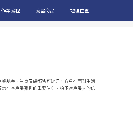
作業流程
流當商品
地理位置
創業基金、生意周轉都皆可辦理，客戶在面對生活
願意在客戶最艱難的重要時刻，給予客戶最大的信