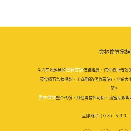
雲林優質當舖
雲林當舖
斗六在地經營的
借錢推薦、汽車機車借款免
黃金鑽石名錶借款、工商融資(代收票貼)、企業大
楚。
雲林借款
整合代償、其他萬物皆可借、流當品販售
立即撥打（０５）５３３－