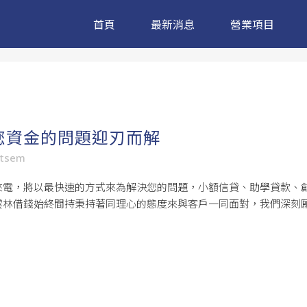
首頁
最新消息
營業項目
您資金的問題迎刃而解
ntsem
來電，將以最快速的方式來為解決您的問題，小額信貸、助學貸款、
雲林借錢始終間持秉持著同理心的態度來與客戶一同面對，我們深刻