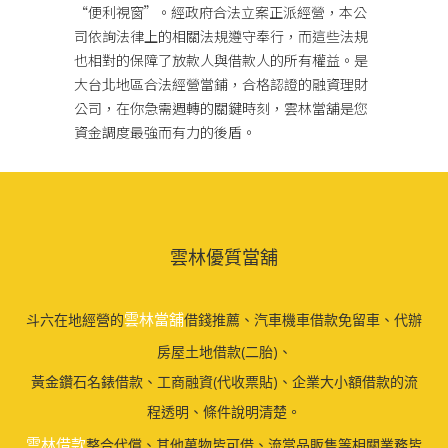
“便利視窗”。經政府合法立案正派經營，本公
司依詢法律上的相關法規遵守奉行，而這些法規
也相對的保障了放款人與借款人的所有權益。是
大台北地區合法經營當鋪，合格認證的融資理財
公司，在你急需週轉的關鍵時刻，雲林當舖是您
資金調度最強而有力的後盾。
雲林優質當舖
雲林當舖
斗六在地經營的
借錢推薦、汽車機車借款免留車、代辦
房屋土地借款(二胎)、
黃金鑽石名錶借款、工商融資(代收票貼)、企業大小額借款的流
程透明、條件說明清楚。
雲林借款
整合代償、其他萬物皆可借、流當品販售等相關業務皆