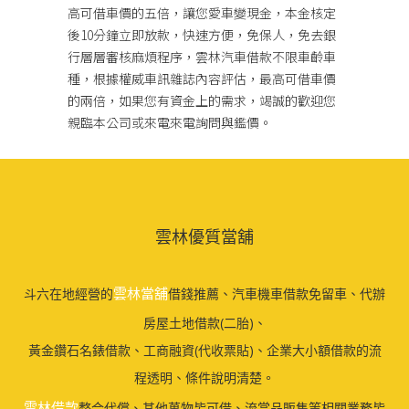
高可借車價的五倍，讓您愛車變現金，本金核定
後10分鐘立即放款，快速方便，免保人，免去銀
行層層審核麻煩程序，雲林汽車借款不限車齡車
種，根據權威車訊雜誌內容評估，最高可借車價
的兩倍，如果您有資金上的需求，竭誠的歡迎您
親臨本公司或來電來電詢問與鑑價。
雲林優質當舖
雲林當舖
斗六在地經營的
借錢推薦、汽車機車借款免留車、代辦
房屋土地借款(二胎)、
黃金鑽石名錶借款、工商融資(代收票貼)、企業大小額借款的流
程透明、條件說明清楚。
雲林借款
整合代償、其他萬物皆可借、流當品販售等相關業務皆