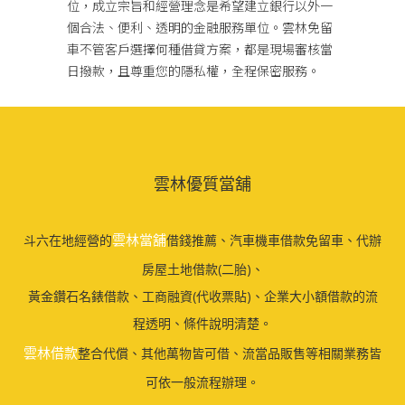
位，成立宗旨和經營理念是希望建立銀行以外一
個合法、便利、透明的金融服務單位。雲林免留
車不管客戶選擇何種借貸方案，都是現場審核當
日撥款，且尊重您的隱私權，全程保密服務。
雲林優質當舖
雲林當舖
斗六在地經營的
借錢推薦、汽車機車借款免留車、代辦
房屋土地借款(二胎)、
黃金鑽石名錶借款、工商融資(代收票貼)、企業大小額借款的流
程透明、條件說明清楚。
雲林借款
整合代償、其他萬物皆可借、流當品販售等相關業務皆
可依一般流程辦理。