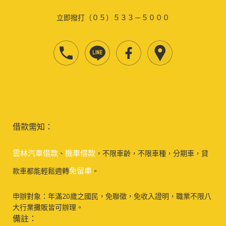
立即撥打（０５）５３３－５０００
借款需知：
雲林汽車借款
機車借款
、
，不限車齡，不限車種，分期車，貸
免留車
款車都能輕鬆週轉
。
申辦對象：年滿20歲之國民，免聯徵，免收入證明，職業不限八
大行業攤販皆可辦理。
備註：